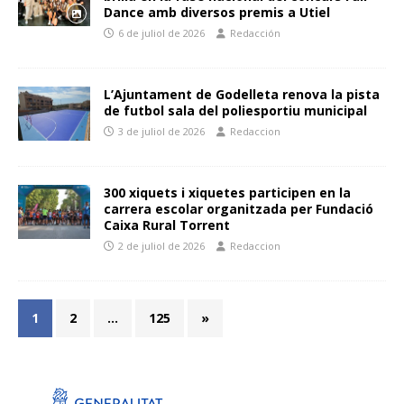
Dance amb diversos premis a Utiel
6 de juliol de 2026
Redacción
L’Ajuntament de Godelleta renova la pista
de futbol sala del poliesportiu municipal
3 de juliol de 2026
Redaccion
300 xiquets i xiquetes participen en la
carrera escolar organitzada per Fundació
Caixa Rural Torrent
2 de juliol de 2026
Redaccion
1
2
…
125
»