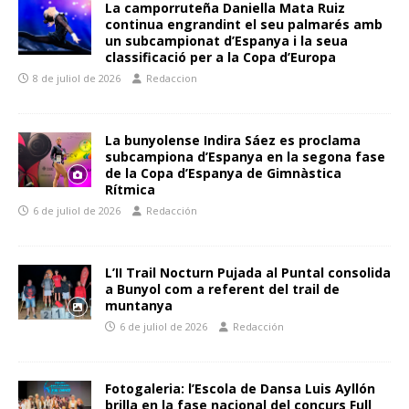
La camporruteña Daniella Mata Ruiz
continua engrandint el seu palmarés amb
un subcampionat d’Espanya i la seua
classificació per a la Copa d’Europa
8 de juliol de 2026
Redaccion
La bunyolense Indira Sáez es proclama
subcampiona d’Espanya en la segona fase
de la Copa d’Espanya de Gimnàstica
Rítmica
6 de juliol de 2026
Redacción
L’II Trail Nocturn Pujada al Puntal consolida
a Bunyol com a referent del trail de
muntanya
6 de juliol de 2026
Redacción
Fotogaleria: l’Escola de Dansa Luis Ayllón
brilla en la fase nacional del concurs Full