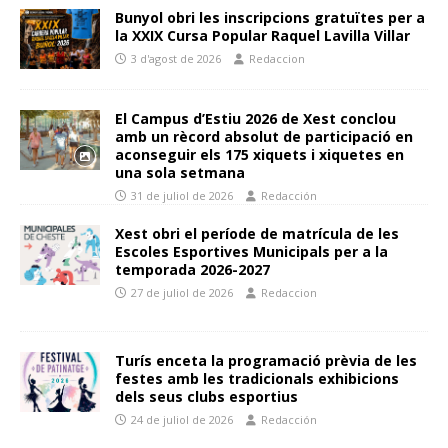
Bunyol obri les inscripcions gratuïtes per a
la XXIX Cursa Popular Raquel Lavilla Villar
3 d'agost de 2026
Redaccion
El Campus d’Estiu 2026 de Xest conclou
amb un rècord absolut de participació en
aconseguir els 175 xiquets i xiquetes en
una sola setmana
31 de juliol de 2026
Redacción
Xest obri el període de matrícula de les
Escoles Esportives Municipals per a la
temporada 2026-2027
27 de juliol de 2026
Redaccion
Turís enceta la programació prèvia de les
festes amb les tradicionals exhibicions
dels seus clubs esportius
24 de juliol de 2026
Redacción