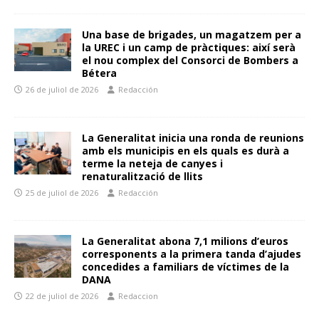
Una base de brigades, un magatzem per a
la UREC i un camp de pràctiques: així serà
el nou complex del Consorci de Bombers a
Bétera
26 de juliol de 2026
Redacción
La Generalitat inicia una ronda de reunions
amb els municipis en els quals es durà a
terme la neteja de canyes i
renaturalització de llits
25 de juliol de 2026
Redacción
La Generalitat abona 7,1 milions d’euros
corresponents a la primera tanda d’ajudes
concedides a familiars de víctimes de la
DANA
22 de juliol de 2026
Redaccion