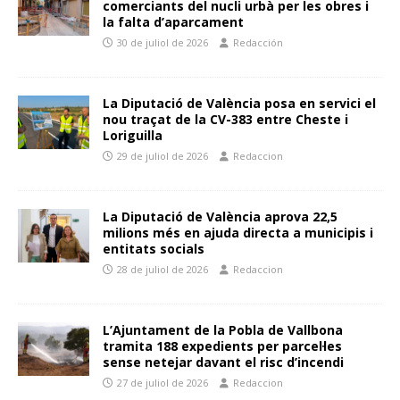
comerciants del nucli urbà per les obres i
la falta d’aparcament
30 de juliol de 2026
Redacción
La Diputació de València posa en servici el
nou traçat de la CV-383 entre Cheste i
Loriguilla
29 de juliol de 2026
Redaccion
La Diputació de València aprova 22,5
milions més en ajuda directa a municipis i
entitats socials
28 de juliol de 2026
Redaccion
L’Ajuntament de la Pobla de Vallbona
tramita 188 expedients per parcel·les
sense netejar davant el risc d’incendi
27 de juliol de 2026
Redaccion