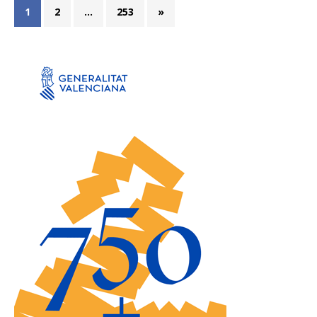
1
2
…
253
»