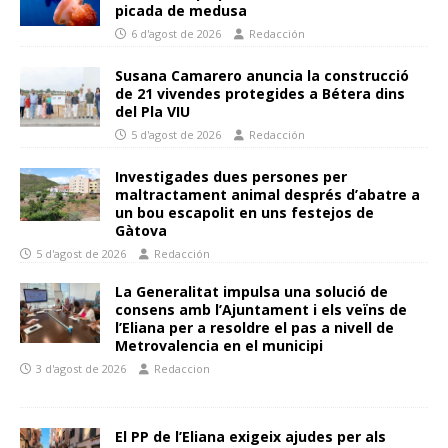
picada de medusa
6 d'agost de 2026
Redacción
Susana Camarero anuncia la construcció
de 21 vivendes protegides a Bétera dins
del Pla VIU
5 d'agost de 2026
Redacción
Investigades dues persones per
maltractament animal després d’abatre a
un bou escapolit en uns festejos de
Gàtova
5 d'agost de 2026
Redacción
La Generalitat impulsa una solució de
consens amb l’Ajuntament i els veïns de
l’Eliana per a resoldre el pas a nivell de
Metrovalencia en el municipi
3 d'agost de 2026
Redaccion
El PP de l’Eliana exigeix ajudes per als