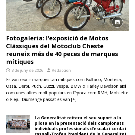
Fotogaleria: l’exposició de Motos
Clàssiques del Motoclub Cheste
reuneix més de 40 peces de marques
mítiques
8 de juny de 2026
Redacción
Es van reunir marques tan mítiques com Bultaco, Montesa,
Ossa, Derbi, Puch, Guzzi, Vespa, BMW o Harley Davidson així
com unes altres molt populars en l’època com RMH, Mobilette
o Rieju. Diumenge passat es van
[+]
La Generalitat reitera el seu suport a la
pilota en la presentació dels campionats
individuals professionals d’escala i corda i
raspall-Trofeu President de la Generalitat