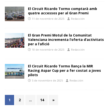
El Circuit Ricardo Tormo comptarà amb
quatre accessos per al Gran Premi
11 de novembre de 2025
Redacción
El Gran Premi Motul de la Comunitat
Valenciana incrementa l’oferta d’activitats
per a l’afició
10 de novembre de 2025
Redacción
El Circuit Ricardo Tormo llança la MIR
Racing Aspar Cup per a fer costat a joves
pilots
5 de novembre de 2025
Redacción
1
2
…
14
»