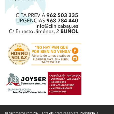
© tucomarca.com 2026. Tots els drets reservats. Prohibida la