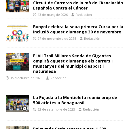
Circuit de Carreras de la mà de l’Asociación
Española Contra el Cáncer
13 de març de 2026
Redacción
Bunyol celebra la seua primera Cursa per la
Inclusió aquest diumenge 30 de novembre
27 de novembre de 2025
Redacción
El VII Trail Millares Senda de Gigantes
omplirà aquest diumenge els carrers i
muntanyes del municipi d’esport i
naturalesa
15 d'octubre de 2025
Redacción
La Pujada a la Montieleta reunix prop de
500 atletes a Benaguasil
22 de setembre de 2025
Redacción
Raimundo Soria recorre a peu 1.220