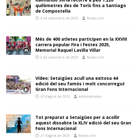
quilòmetres des de Torís fins a Santiago
de Compostel·la
4 de setembre de 2025
Redacción
Més de 400 atletes participen en la XXVIII
carrera popular Fira i Festes 2025,
Memorial Raquel Lavilla Villar
2 de setembre de 2025
Redacción
Vídeo: Setaigües acull una exitosa 44
edició del seu famós i molt concorregut
Gran Fons Internacional
24 d'agost de 2025
administrador
Tot preparat a Setaigües per a acollir
aquest dissabte la XLIV edició del seu Gran
Fons Internacional
21 d'agost de 2025
Redacción