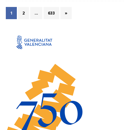
1
2
…
633
»