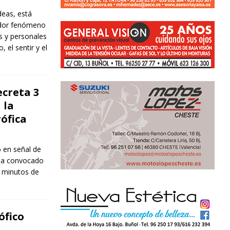
deas, está
ador fenómeno
s y personales
, el sentir y el
ecreta 3
 la
rófica
 en señal de
 ha convocado
6 minutos de
ófico