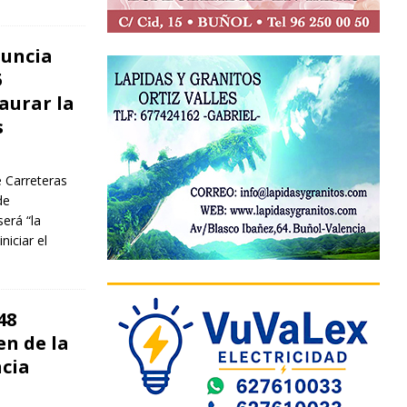
nuncia
5
aurar la
s
e Carreteras
de
erá “la
niciar el
48
en de la
ncia