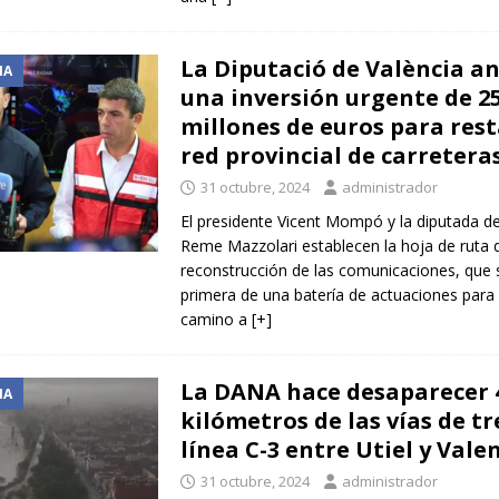
La Diputació de València a
IA
una inversión urgente de 2
millones de euros para rest
red provincial de carretera
31 octubre, 2024
administrador
El presidente Vicent Mompó y la diputada d
Reme Mazzolari establecen la hoja de ruta 
reconstrucción de las comunicaciones, que s
primera de una batería de actuaciones para i
camino a
[+]
La DANA hace desaparecer 
IA
kilómetros de las vías de tr
línea C-3 entre Utiel y Vale
31 octubre, 2024
administrador