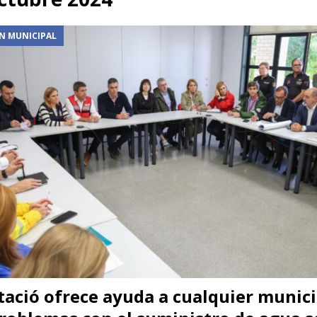
s un tren turístico para acercar a vecinos y visitantes a sus principales
N MUNICIPAL
a de los tres centavos’ con Coque Malla como protagonista
AGENDA
millones de euros para impulsar la internacionalización de 137
NA
su liderazgo en la investigación arqueológica con una intensa campaña de
tació ofrece ayuda a cualquier munic