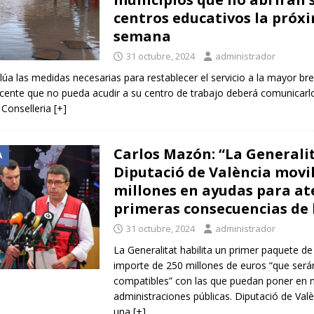
centros educativos la próx
semana
31 octubre, 2024
administrador
úa las medidas necesarias para restablecer el servicio a la mayor br
ocente que no pueda acudir a su centro de trabajo deberá comunicarl
 Conselleria
[+]
Carlos Mazón: “La Generalit
A
Diputació de València movil
millones en ayudas para at
primeras consecuencias de
31 octubre, 2024
administrador
La Generalitat habilita un primer paquete d
importe de 250 millones de euros “que será
compatibles” con las que puedan poner en 
administraciones públicas. Diputació de Val
una
[+]