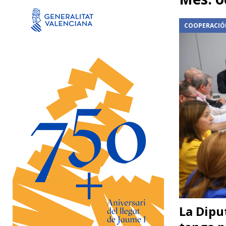
[ 6 agosto, 2026 ]
Cortes de Pallás estrena este vierne
atractivos
AGENDA
COOPERACIÓ
[ 6 agosto, 2026 ]
Sagunt a Escena recupera ‘La óper
[ 6 agosto, 2026 ]
La Generalitat concede más de 5,5 
empresas valencianas afectadas por la DANA
DA
[ 6 agosto, 2026 ]
La Diputació de València refuerza 
excavaciones en 2026
INFRAESTRUCTURAS
La Dipu