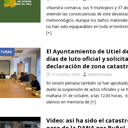
«Nuestra comarca, sus 9 municipios y 37 al
viviendo las consecuencias de este devast
meteorológico. Aunque los daños materiale
no han sido equiparables en todo el territorio
[+]
El Ayuntamiento de Utiel d
CTURAS
días de luto oficial y solicita
declaración de zona catast
31 octubre, 2024
administrador
En sesión plenaria también se han aprobado
duelo la suspensión de actos oficiales y se
mañana 31 de octubre, a las 12.00 horas, 
silencio en memoria de
[+]
Vídeo: así ha sido el catastr
paso de la DANA por Buñol