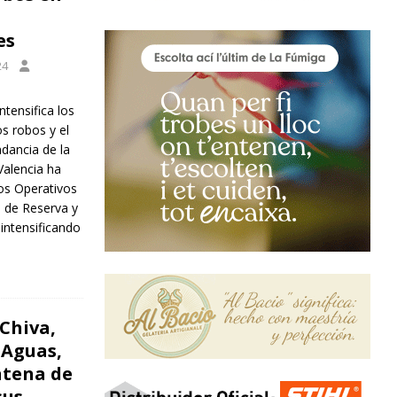
es
24
intensifica los
os robos y el
ndancia de la
Valencia ha
os Operativos
n de Reserva y
intensificando
 Chiva,
 Aguas,
intena de
sus