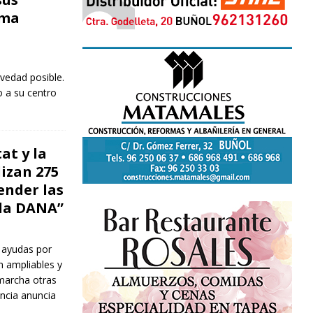
ima
evedad posible.
o a su centro
at y la
izan 275
ender las
 la DANA”
e ayudas por
n ampliables y
marcha otras
ència anuncia