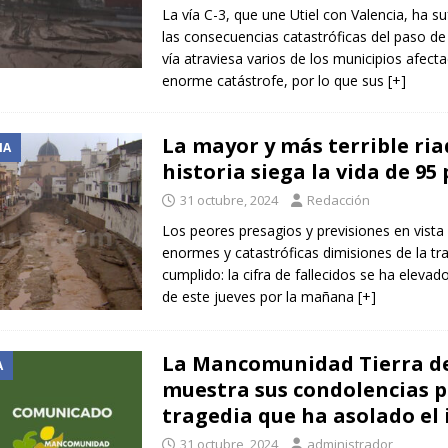
La vía C-3, que une Utiel con Valencia, ha s
las consecuencias catastróficas del paso de
vía atraviesa varios de los municipios afect
enorme catástrofe, por lo que sus
[+]
La mayor y más terrible ria
IA
historia siega la vida de 95
31 octubre, 2024
Redacción
Los peores presagios y previsiones en vista 
enormes y catastróficas dimisiones de la tr
cumplido: la cifra de fallecidos se ha elevad
de este jueves por la mañana
[+]
La Mancomunidad Tierra de
A
muestra sus condolencias p
tragedia que ha asolado el 
31 octubre, 2024
administrador