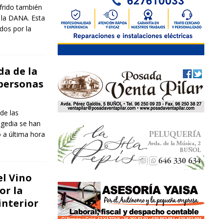
ufrido también
 la DANA. Esta
ados por la
da de la
 personas
de las
agedia se han
o a última hora
l Vino
or la
interior