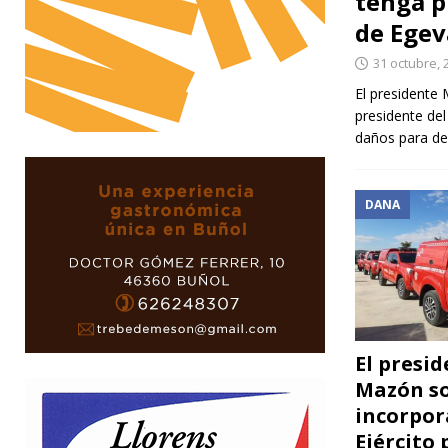
tenga p
de Egev
31 octubre, 
El presidente 
presidente del
daños para de
DANA
El presi
Mazón sol
incorpor
Ejército 