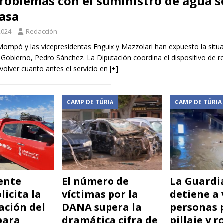
roblemas con el suministro de agua s
asa
2024
Redacción
Mompó y las vicepresidentas Enguix y Mazzolari han expuesto la situa
 Gobierno, Pedro Sánchez. La Diputación coordina el dispositivo de r
volver cuanto antes el servicio en
[+]
CAMP DE TÚRIA
CAMP DE TÚRIA
dente
El número de
La Guardia
icita la
víctimas por la
detiene a 
ación del
DANA supera la
personas 
para
dramática cifra de
pillaje y 