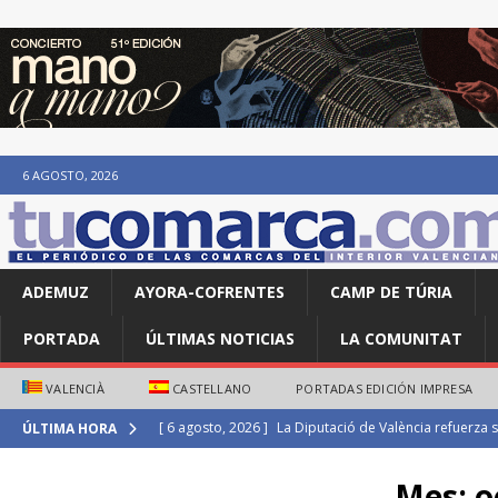
6 AGOSTO, 2026
ADEMUZ
AYORA-COFRENTES
CAMP DE TÚRIA
PORTADA
ÚLTIMAS NOTICIAS
LA COMUNITAT
VALENCIÀ
CASTELLANO
PORTADAS EDICIÓN IMPRESA
[ 6 agosto, 2026 ]
Maite Villanova e Isaac Tarín se imp
ÚLTIMA HORA
ATLETISMO
Mes:
o