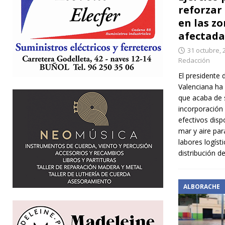
reforzar
en las z
afectada
31 octubre, 
Redacción
El presidente 
Valenciana ha
que acaba de s
incorporación 
efectivos dispo
mar y aire par
labores logíst
distribución d
ALBORACHE