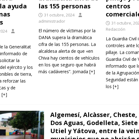
 la ayuda
las 155 personas
centros
onas
comercial
31 octubre, 2024
s
administrador
31 octubre, 20
Redacción
El número de víctimas por la
2024
DANA supera la dramática
La Guardia Civil 
cifra de las 155 personas. La
controles ante l
de la Generalitat
alcaldesa alerta de que «en
pillaje. La coma
 informado de
Chiva hay cientos de vehículos
Guardia Civil de 
olicitar la
en los que seguro que habrá
informado que l
del ejército y los
más cadáveres”. Jornada
[+]
de la Agrupació
nibles de tierra,
Seguridad están 
a reforzar las
los
[+]
icas y de
e
[+]
Algemesí, Alcàsser, Cheste,
Dos Aguas, Godelleta, Siete
Utiel y Yátova, entre la ve
municipios que no abrirán 