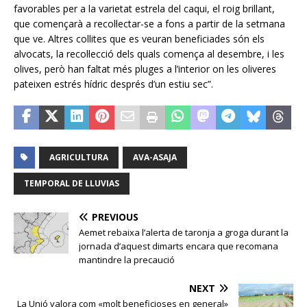
favorables per a la varietat estrela del caqui, el roig brillant,
que començarà a recol·lectar-se a fons a partir de la setmana
que ve. Altres collites que es veuran beneficiades són els
alvocats, la recol·lecció dels quals comença al desembre, i les
olives, però han faltat més pluges a l’interior on les oliveres
pateixen estrés hídric després d’un estiu sec”.
AGRICULTURA
AVA-ASAJA
TEMPORAL DE LLUVIAS
PREVIOUS
Aemet rebaixa l’alerta de taronja a groga durant la
jornada d’aquest dimarts encara que recomana
mantindre la precaució
NEXT
La Unió valora com «molt beneficioses en general»