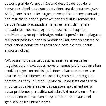
sector agrari de València i Castelló després del pas de la
borrasca Gabrielle. L’Associació Valenciana d’Agricultors (AVA-
Asaja) constata que les pluges, a excepció de danys puntuals,
han resultat en principi positives per als cultius i ramaderies
perquè l’aigua -precipitada en línies generals de manera
pausada- permet recarregar embassaments i aqüífers,
estalviar regs, netejar l’arbratge, reduir la presència de plagues,
recuperar pastures per a la ramaderia i millorar els calibres de
produccions pendents de recol·lecció com a cítrics, caquis,
alvocats i olives.
AVA-Asaja no descarta possibles sinistres en parcel·les
negades durant excessives hores en zones profundes on s’han
produït pluges torrencials i pròximes a barrancs que es van
veure momentàniament desbordats, com ha ocorregut en
comarques com La Safor i La Ribera. En aquests casos serà
important que les àrees es desguassen ràpidament per a
evitar problemes per asfíxia radicular. Així mateix, en la Serra
d’Espadà no es descarten danys en els horts a causa del
graníssol de les últimes hores.