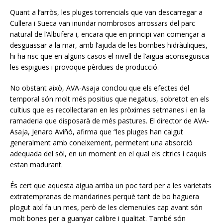
Quant a l’arròs, les pluges torrencials que van descarregar a
Cullera i Sueca van inundar nombrosos arrossars del parc
natural de l’Albufera i, encara que en principi van començar a
desguassar a la mar, amb l’ajuda de les bombes hidràuliques,
hi ha risc que en alguns casos el nivell de l’aigua aconseguisca
les espigues i provoque pèrdues de producció.
No obstant això, AVA-Asaja conclou que els efectes del
temporal són molt més positius que negatius, sobretot en els
cultius que es recol·lectaran en les pròximes setmanes i en la
ramaderia que disposarà de més pastures. El director de AVA-
Asaja, Jenaro Aviñó, afirma que “les pluges han caigut
generalment amb coneixement, permetent una absorció
adequada del sòl, en un moment en el qual els cítrics i caquis
estan madurant.
És cert que aquesta aigua arriba un poc tard per a les varietats
extratempranas de mandarines perquè tant de bo haguera
plogut així fa un mes, però de les clemenules cap avant són
molt bones per a guanyar calibre i qualitat. També són