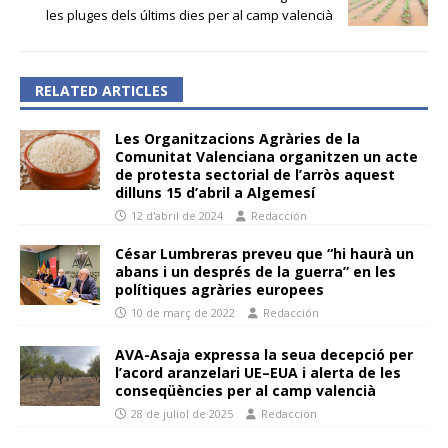
les pluges dels últims dies per al camp valencià
RELATED ARTICLES
Les Organitzacions Agràries de la
Comunitat Valenciana organitzen un acte
de protesta sectorial de l’arròs aquest
dilluns 15 d’abril a Algemesí
12 d'abril de 2024
Redacción
César Lumbreras preveu que “hi haurà un
abans i un després de la guerra” en les
polítiques agràries europees
10 de març de 2022
Redacción
AVA-Asaja expressa la seua decepció per
l’acord aranzelari UE–EUA i alerta de les
conseqüències per al camp valencià
28 de juliol de 2025
Redaccion