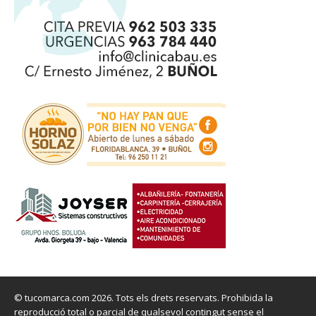
© tucomarca.com 2026. Tots els drets reservats. Prohibida la
reproducció total o parcial de qualsevol contingut sense el