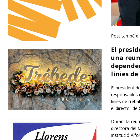
Post també di
El presi
una reun
dependen
línies de
El president d
responsables d
línies de treba
el director de 
Durant la reun
directora del 
Institució Alf