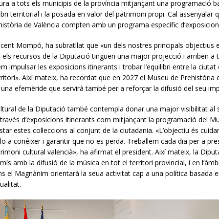
tura a tots els municipis de la província mitjançant una programació b
ilibri territorial i la posada en valor del patrimoni propi. Cal assenyalar
istòria de València compten amb un programa específic d’exposicions
Vicent Mompó, ha subratllat que «un dels nostres principals objectius 
e els recursos de la Diputació tinguen una major projecció i arriben a t
m impulsar les exposicions itinerants i trobar l’equilibri entre la ciutat 
rritori». Així mateix, ha recordat que en 2027 el Museu de Prehistòria 
 una efemèride que servirà també per a reforçar la difusió del seu imp
ultural de la Diputació també contempla donar una major visibilitat al
 a través d’exposicions itinerants com mitjançant la programació del 
tar estes col·leccions al conjunt de la ciutadania. «L’objectiu és cuida
lo a conéixer i garantir que no es perda. Treballem cada dia per a pres
rimoni cultural valencià», ha afirmat el president. Així mateix, la Dipu
s amb la difusió de la música en tot el territori provincial, i en l’àmbit
ns el Magnànim orientarà la seua activitat cap a una política basada en 
qualitat.