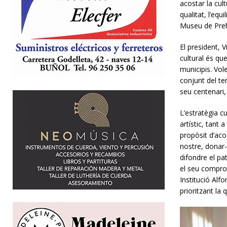
acostar la cul
qualitat, l’equ
Museu de Preh
El president, 
cultural és qu
municipis. Vole
conjunt del te
seu centenari,
L’estratègia c
artístic, tant
propòsit d’acos
nostre, donar-
difondre el pat
el seu compromí
Institució Alfo
prioritzant la 