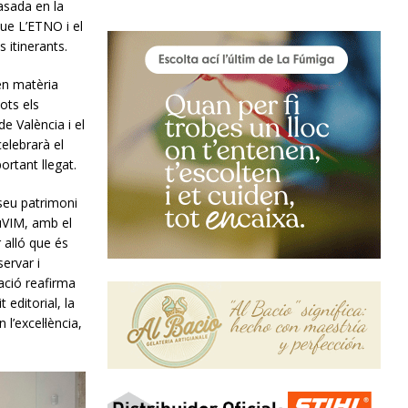
asada en la
 que L’ETNO i el
 itinerants.
en matèria
ots els
de València i el
celebrarà el
ortant llegat.
 seu patrimoni
MuVIM, amb el
r alló que és
ervar i
tació reafirma
 editorial, la
l’excel·lència,