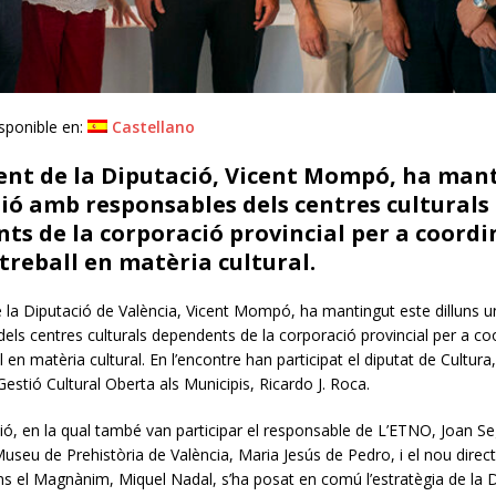
sponible en:
Castellano
dent de la Diputació, Vicent Mompó, ha man
ió amb responsables dels centres culturals
ts de la corporació provincial per a coordi
 treball en matèria cultural.
e la Diputació de València, Vicent Mompó, ha mantingut este dilluns 
els centres culturals dependents de la corporació provincial per a coo
ll en matèria cultural. En l’encontre han participat el diputat de Cultura
Gestió Cultural Oberta als Municipis, Ricardo J. Roca.
ió, en la qual també van participar el responsable de L’ETNO, Joan Seg
Museu de Prehistòria de València, Maria Jesús de Pedro, i el nou direct
ons el Magnànim, Miquel Nadal, s’ha posat en comú l’estratègia de la 