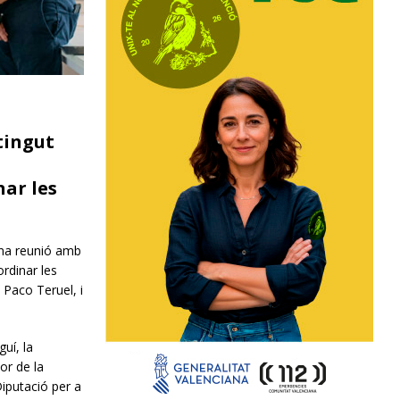
tingut
nar les
una reunió amb
rdinar les
, Paco Teruel, i
uí, la
or de la
Diputació per a