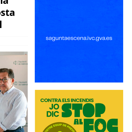
la
osta
l