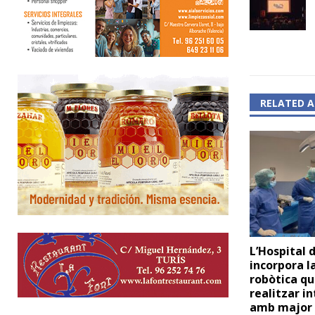
RELATED A
L’Hospital 
incorpora la
robòtica q
realitzar i
amb major 