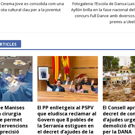
Cinema Jove es consolida com una
Fotogaleria: l’Escola de Dansa Luis
cita cultural clau per a la joventut
Ayllón brilla en la fase nacional del
concurs Full Dance amb diversos
premis a Utiel
RTICLES
de Manises
El PP enlletgeix al PSPV
El Consell ap
 cirurgia
que eludisca reclamar al
decret de co
ue permet
Govern que 8 pobles de
d’ajudes urge
ntervencions
la Serrania estiguen en
demolició d’
precisió
el decret d’ajudes de la
per la DANA