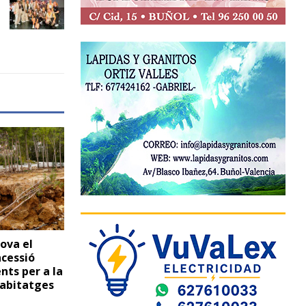
rova el
ncessió
nts per a la
habitatges