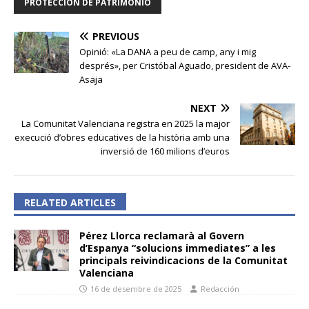
PROTECCIÓN DE PATRIMONIO
PREVIOUS
Opinió: «La DANA a peu de camp, any i mig
després», per Cristóbal Aguado, president de AVA-
Asaja
NEXT
La Comunitat Valenciana registra en 2025 la major
execució d’obres educatives de la història amb una
inversió de 160 milions d’euros
RELATED ARTICLES
Pérez Llorca reclamarà al Govern
d’Espanya “solucions immediates” a les
principals reivindicacions de la Comunitat
Valenciana
16 de desembre de 2025
Redacción