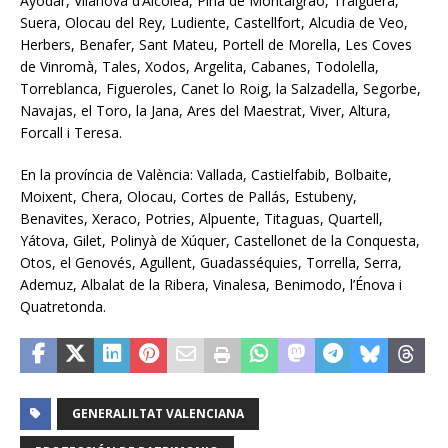
Ayódar, Vilanova d’Alcolea, Pina de Montalgrao, Traiguera,
Suera, Olocau del Rey, Ludiente, Castellfort, Alcudia de Veo,
Herbers, Benafer, Sant Mateu, Portell de Morella, Les Coves
de Vinromà, Tales, Xodos, Argelita, Cabanes, Todolella,
Torreblanca, Figueroles, Canet lo Roig, la Salzadella, Segorbe,
Navajas, el Toro, la Jana, Ares del Maestrat, Viver, Altura,
Forcall i Teresa.
En la província de València: Vallada, Castielfabib, Bolbaite,
Moixent, Chera, Olocau, Cortes de Pallás, Estubeny,
Benavites, Xeraco, Potries, Alpuente, Titaguas, Quartell,
Yátova, Gilet, Polinyà de Xúquer, Castellonet de la Conquesta,
Otos, el Genovés, Agullent, Guadasséquies, Torrella, Serra,
Ademuz, Albalat de la Ribera, Vinalesa, Benimodo, l’Énova i
Quatretonda.
GENERALILTAT VALENCIANA