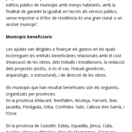
edificis públics de municipis amb menys habitants, amb la
finalitat de garantir la igualtat en l’accés als servicis públics,
sense importar si el lloc de residència és una gran ciutat o un
xicotet municipi”.
Municipis beneficiaris
Les ajudes van dirigides a finançar els gastos en els quals
incórreguen les entitats beneficiàries relacionats amb el cost
d’execució de les obres, dels treballs i instal·lacions, la redacció
dels projectes (inclòs, si és el cas, l’estudi geotècnic,
arqueològic, o estructural), i de direcció de les obres.
Els municipis que han resultat beneficiaris són els següents,
organitzats per províncies.
En la província d’Alacant: Benifallim, Alcoleja, Parcent, Biar,
Jacarilla, Penàguila, Orba, Confrides. Xaló, Callosa d’en Sarrià, i
l’Orxa
En la província de Castelló: Eslida, Espadilla, Jérica, Culla,