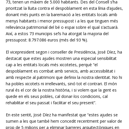
73, tenen un màxim de 5.000 habitants. Des del Consell s’ha
prioritzat la lluita contra el despoblament en esta línia d’ajudes,
donant més punts en la baremació a les entitats locals amb
menys habitants i menor pressupost i a les que tinguen més
rellevància patrimonial del bé o espai sobre el qual s’actuarà.
Així, a estos 73 municipis se’ls ha atorgat la majoria del
pressupost: 8.797.086 euros (més del 93 %).
El vicepresident segon i conseller de Presidència, José Díez, ha
destacat que estes ajudes mostren una especial sensibilitat
cap a les entitats locals més xicotetes, perquè “el
despoblament es combat amb servicis, amb accessibilitat i
amb respecte al patrimoni que definix la nostra identitat. No hi
ha pobles xicotets ni irrellevants, sinó tot el contrari. El món
rural és el cor de la nostra història, i si volem que la gent es
quede en els seus pobles, cal donar-los condicions, cal
rehabilitar el seu passat i facilitar el seu present”.
En este sentit, José Díez ha manifestat que “estes ajudes se
sumen a les que també hem concedit recentment per valor de
prop de 5 milions per a eliminar barreres arquitectòniques en