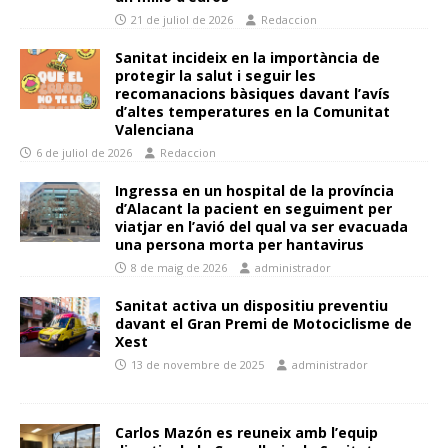
21 de juliol de 2026
Redaccion
Sanitat incideix en la importància de
protegir la salut i seguir les
recomanacions bàsiques davant l’avís
d’altes temperatures en la Comunitat
Valenciana
6 de juliol de 2026
Redaccion
Ingressa en un hospital de la província
d’Alacant la pacient en seguiment per
viatjar en l’avió del qual va ser evacuada
una persona morta per hantavirus
8 de maig de 2026
administrador
Sanitat activa un dispositiu preventiu
davant el Gran Premi de Motociclisme de
Xest
13 de novembre de 2025
administrador
Carlos Mazón es reuneix amb l’equip