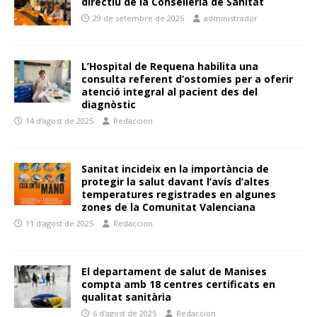
directiu de la Conselleria de Sanitat
29 de setembre de 2025
administrador
L’Hospital de Requena habilita una
consulta referent d’ostomies per a oferir
atenció integral al pacient des del
diagnòstic
14 d'agost de 2025
Redaccion
Sanitat incideix en la importància de
protegir la salut davant l’avís d’altes
temperatures registrades en algunes
zones de la Comunitat Valenciana
11 d'agost de 2025
Redaccion
El departament de salut de Manises
compta amb 18 centres certificats en
qualitat sanitària
6 d'agost de 2025
Redaccion