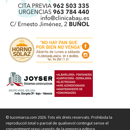
© tucomarca.com 2026. Tots els drets reservats. Prohibida la
reproducció total o parcial de qualsevol contingut sense el
consentiment previ i exprés de la empresa editora.