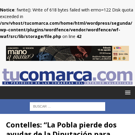
Notice
: fwrite(): Write of 618 bytes failed with errno=122 Disk quota
exceeded in
/srv/vhost/tucomarca.com/home/html/wordpress/segunda/
wp-content/plugins/wordfence/vendor/wordfence/wf-
waf/src/lib/storage/file.php
on line
42
Contelles: “La Pobla pierde dos
ayudas de la Diputación para