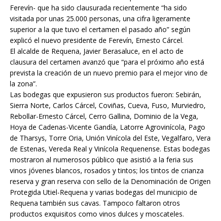
Ferevín- que ha sido clausurada recientemente “ha sido
visitada por unas 25.000 personas, una cifra ligeramente
superior a la que tuvo el certamen el pasado año” según
explicó el nuevo presidente de Ferevín, Ernesto Cárcel.
El alcalde de Requena, Javier Berasaluce, en el acto de
clausura del certamen avanzó que “para el próximo año está
prevista la creación de un nuevo premio para el mejor vino de
la zona”.
Las bodegas que expusieron sus productos fueron: Sebirán,
Sierra Norte, Carlos Cárcel, Coviñas, Cueva, Fuso, Murviedro,
Rebollar-Ernesto Cárcel, Cerro Gallina, Dominio de la Vega,
Hoya de Cadenas-Vicente Gandía, Latorre Agrovinícola, Pago
de Tharsys, Torre Oria, Unión Vinícola del Este, Vegalfaro, Vera
de Estenas, Vereda Real y Vinícola Requenense. Estas bodegas
mostraron al numerosos público que asistió a la feria sus
vinos jóvenes blancos, rosados y tintos; los tintos de crianza
reserva y gran reserva con sello de la Denominación de Origen
Protegida Utiel-Requena y varias bodegas del municipio de
Requena también sus cavas. Tampoco faltaron otros
productos exquisitos como vinos dulces y moscateles.