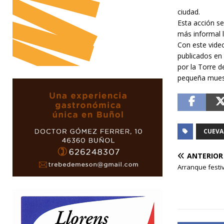
ciudad.
Esta acción s
más informal l
Con este video
publicados en
por la Torre d
pequeña muest
CUEVA
ANTERIOR
Arranque festi