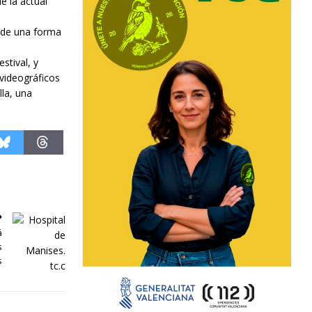
de la actual
r de una forma
stival, y
videográficos
lla, una
á
s
s