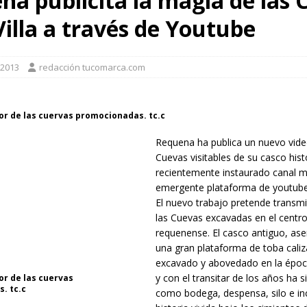
na publicita la magía de las 
ucción de 21 viviendas protegidas en Bétera dentro del Plan VIVE
Villa a través de Youtube
trato animal tras abatir a un toro fugado en unos festejos de Gátova
 2013
redacción tucomarca.com
 56,4 millones para la renaturalización y mejora de la resiliencia de las
or de las cuervas promocionadas. tc.c
Requena ha publica un nuevo vide
 Recuperem València para personas afectadas por la DANA supera los 34
Cuevas visitables de su casco hist
recientemente instaurado canal mu
emergente plataforma de youtube
El nuevo trabajo pretende transmi
las Cuevas excavadas en el centro
requenense. El casco antiguo, as
una gran plataforma de toba caliz
excavado y abovedado en la épo
y con el transitar de los años ha 
or de las cuervas
. tc.c
como bodega, despensa, silo e inc