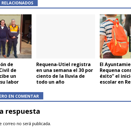
S RELACIONADOS
ión de
Requena-Utiel registra
El Ayuntamie
Civil de
en una semana el 30 por
Requena cons
cibe un
ciento de la lluvia de
éxito” el inic
su labor
todo un año
escolar en R
MERO EN COMENTAR
a respuesta
e correo no será publicada.