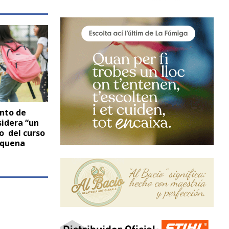
nto de
idera “un
io del curso
equena