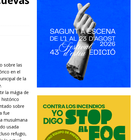
Cuevas
o sobre las
órico en el
nicipal de la
.
tir la mágia de
 histórico
entado sobre
a fue
ca musulmana
sido usada
luso refugio,