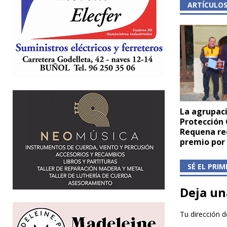
ARTÍCULO
La agrupac
Protección 
Requena re
premio por 
SÉ EL PRI
Deja un
Tu dirección d