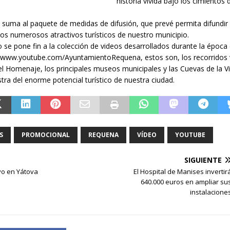
historia vivida bajo los cimientos 
e suma al paquete de medidas de difusión, que prevé permita difundi
os numerosos atractivos turísticos de nuestro municipio.
 se pone fin a la colección de videos desarrollados durante la época e
 www.youtube.com/AyuntamientoRequena, estos son, los recorridos 
el Homenaje, los principales museos municipales y las Cuevas de la Vi
ra del enorme potencial turístico de nuestra ciudad.
S
PROMOCIONAL
REQUENA
VÍDEO
YOUTUBE
SIGUIENTE
vo en Yátova
El Hospital de Manises invertir
640.000 euros en ampliar su
instalacione