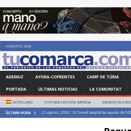
6 AGOSTO, 2026
ADEMUZ
AYORA-COFRENTES
CAMP DE TÚRIA
PORTADA
ÚLTIMAS NOTICIAS
LA COMUNITAT
CASTELLANO
PORTADAS EDICIÓN IMPRESA
EMISIÓN EN DIRE
[ 5 agosto, 2026 ]
El Consell amplía las ayudas de 50
ÚLTIMA HORA
estudiantes afectados por la DANA
DANA