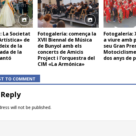
: La Societat
Fotogalería: comença la
Fotogalería: 
Artística» de
XVII Biennal de Música
a viure amb p
eix de la
de Bunyol amb els
seu Gran Pre
ada de la
concerts de Amicis
Motociclisme
Mantó
Project i l’orquestra del
dos anys de 
CIM «La Armónica»
RST TO COMMENT
 Reply
ress will not be published.