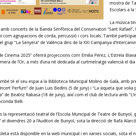
mostra de Tal
Escolars a la 
La música tin
amb concerts de la Banda Simfònica del Conservatori “Sant Rafael”, 
í com agrupacions de corda, percussió i cors locals. També participa
el grup “La Senyera” de València dins de la XXI Campanya d’Intercanvi
e de Cinema 2025” oferirà projeccions com Emilia Pérez, L’Estrela Blava 
mera de l’Or, a més d’una nit dedicada al curtmetratge valencià el dia 
també té el seu espai a la Biblioteca Municipal Molino de Galà, amb p
“Incert Perfum” de Juan Luis Bedins (5 de juny) i “La xiqueta que volia
 de Beatriz Rabasa (18 de juny), així com el club de lectura amb “L’in
oconda Belli.
 la representació teatral de l’Escola Municipal de Teatre de Bunyol, 
 el divendres 20 a l’Auditori de Bunyol, sota la direcció de Rafa Alarcó
eta està disponible en la web municipal i en xarxes socials, sota el