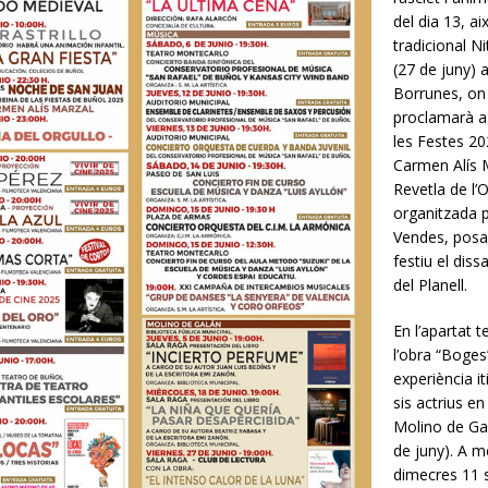
del dia 13, ai
tradicional N
(27 de juny) 
Borrunes, on
proclamarà a 
les Festes 20
Carmen Alís 
Revetla de l’O
organitzada p
Vendes, posar
festiu el diss
del Planell.
En l’apartat t
l’obra “Boges
experiència i
sis actrius en
Molino de Gal
de juny). A m
dimecres 11 s