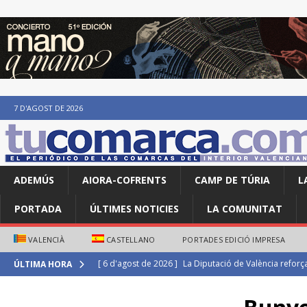
7 D'AGOST DE 2026
ADEMÚS
AIORA-COFRENTS
CAMP DE TÚRIA
L
PORTADA
ÚLTIMES NOTICIES
LA COMUNITAT
VALENCIÀ
CASTELLANO
PORTADES EDICIÓ IMPRESA
[ 6 d'agost de 2026 ]
Maite Villanova i Isaac Tarín s’i
ÚLTIMA HORA
ATLETISME