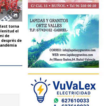
Xest torna
lenitud el
mi de
 després de
pandèmia