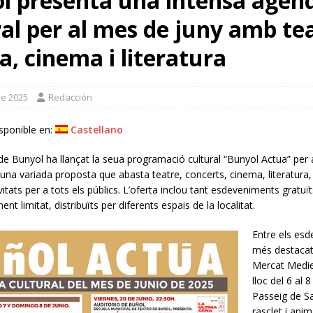
l presenta una intensa agen
ivendres un tren turístic per a acostar veïns i visitants als seus principals
al per al mes de juny amb tea
, cinema i literatura
pera de los tres centavos’ amb Coque Malla com a protagonista
de 2025
Redacción
,5 milions d’euros per a impulsar la internacionalització de 137
A
sponible en:
Castellano
a el seu lideratge en la investigació arqueològica amb una intensa
e Bunyol ha llançat la seua programació cultural “Bunyol Actua” per 
na variada proposta que abasta teatre, concerts, cinema, literatura
ivitats per a tots els públics. L’oferta inclou tant esdeveniments gratu
ent limitat, distribuïts per diferents espais de la localitat.
Entre els es
més destacats
Mercat Mediev
lloc del 6 al 
Passeig de San
rasclet i anim