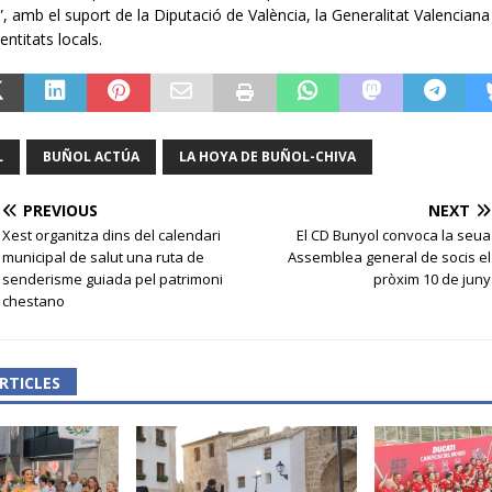
, amb el suport de la Diputació de València, la Generalitat Valenciana 
entitats locals.
L
BUÑOL ACTÚA
LA HOYA DE BUÑOL-CHIVA
PREVIOUS
NEXT
Xest organitza dins del calendari
El CD Bunyol convoca la seua
municipal de salut una ruta de
Assemblea general de socis el
senderisme guiada pel patrimoni
pròxim 10 de juny
chestano
RTICLES