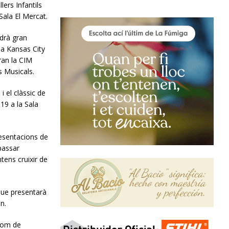
lers Infantils
Sala El Mercat.
drà gran
la Kansas City
ran la CIM
s Musicals.
i el clàssic de
19 a la Sala
resentacions de
 passar
tens cruixir de
que presentarà
n.
 nom de