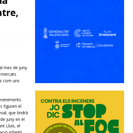
da
tre,
al mes de juny
, mercats
ïts com uns
deveniments
 figuren el
al, que tindrà
8 de juny en el
t Lluís, el
ació infantil