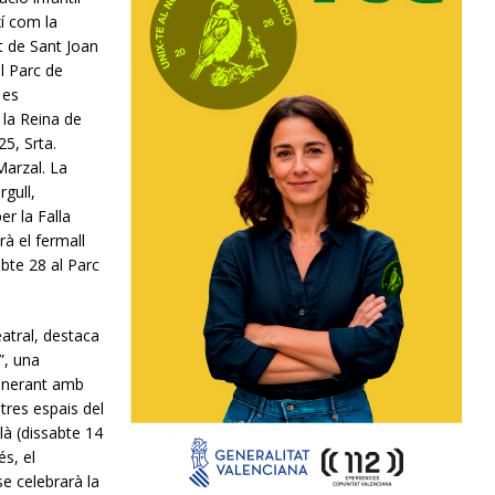
xí com la
it de Sant Joan
al Parc de
 es
la Reina de
25, Srta.
Marzal. La
rgull,
er la Falla
à el fermall
abte 28 al Parc
eatral, destaca
”, una
tinerant amb
 tres espais del
à (dissabte 14
és, el
e celebrarà la