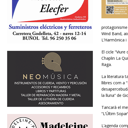
protagonisme 
Wind Band, aix
L’Harmònica i 
El cicle “Viur
Chaplin La Qui
Raga.
La literatura 
llibres com a 
desapercebuda”
la lluna” de Gi
Tancarà el mes
“L’Últim Sopar”
L’agenda compl