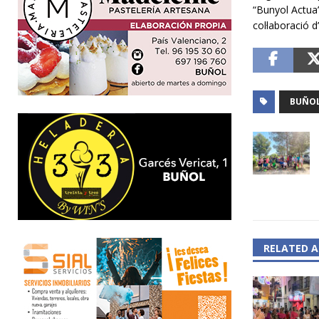
“Bunyol Actua”
col·laboració d’
BUÑO
RELATED A