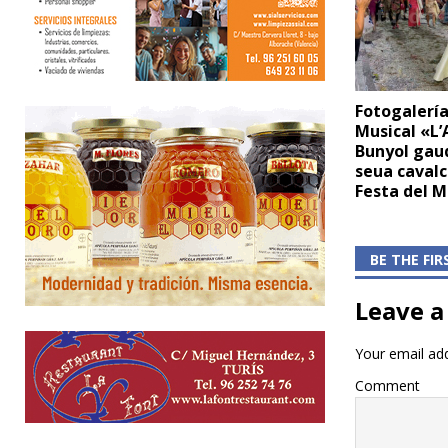
Fotogalería
Musical «L’
Bunyol gaud
seua cavalc
Festa del 
BE THE FI
Leave a
Your email add
Comment