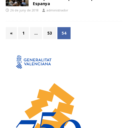
Espanya
26 de juny de 2018
administrador
«
1
…
53
54