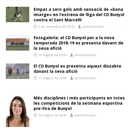
Empat a zero gols amb sensació de «bona
imatge» en l’estrena de lliga del CD Bunyol
contra el Sant Marcel·lí
2 de setembre de 2018
administrador
Fotogalería: el CD Bunyol per a la nova
temporada 2018-19 es presenta davant de
la seua afició
19 d'agost de 2018
administrador
El CD Bunyol es presenta aquest dissabte
davant la seva afició
17 d'agost de 2018
administrador
Més disciplines i més participants en totes
les competicions de la setmana esportiva
pre-Fira de Bunyol
16 d'agost de 2018
administrador