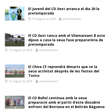
El Juvenil del CD Xest arranca el dia 20 la
pretemporada
16 d'agost de 2018
administrador
El CD Xest tanca amb el Vilamarxant B este
dijous a casa la seua fase preparatòria de
pretemporada
15 d'agost de 2018
administrador
El Chiva CF reprendrà dimarts que ve la
seua activitat després de les festes del
Torico
15 d'agost de 2018
administrador
El CD Buñol continua amb la seua
preparació amb el partit d’este dissabte
enfront del Borriana en el Beltrán Báguena