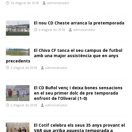
10 d'agost de 2018
administrador
El nou CD Cheste arranca la pretemporada
6 d'agost de 2018
administrador
El Chiva CF tanca el seu campus de futbol
amb una major assistència que en anys
precedents
3 d'agost de 2018
administrador
El CD Buñol venç i deixa bones sensacions
en el seu primer dolc de pre temporada
enfront de l’Oliveral (1-0)
2 d'agost de 2018
administrador
El Cotif celebra els seus 35 anys provant el
VAR que arriba aquesta temporada a