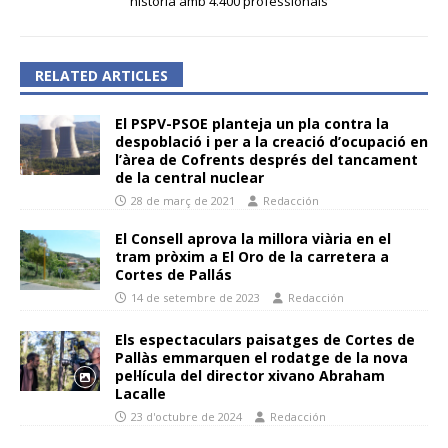
història amb 4.400 professionals”
RELATED ARTICLES
El PSPV-PSOE planteja un pla contra la
despoblació i per a la creació d’ocupació en
l’àrea de Cofrents després del tancament
de la central nuclear
28 de març de 2021
Redacción
El Consell aprova la millora viària en el
tram pròxim a El Oro de la carretera a
Cortes de Pallás
14 de setembre de 2023
Redacción
Els espectaculars paisatges de Cortes de
Pallàs emmarquen el rodatge de la nova
pel·lícula del director xivano Abraham
Lacalle
23 d'octubre de 2024
Redacción