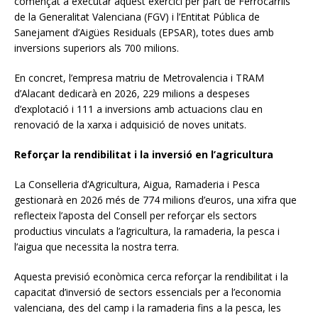
començat a executar aquest exercici per part de Ferrocarrils
de la Generalitat Valenciana (FGV) i l’Entitat Pública de
Sanejament d’Aigües Residuals (EPSAR), totes dues amb
inversions superiors als 700 milions.
En concret, l’empresa matriu de Metrovalencia i TRAM
d’Alacant dedicarà en 2026, 229 milions a despeses
d’explotació i 111 a inversions amb actuacions clau en
renovació de la xarxa i adquisició de noves unitats.
Reforçar la rendibilitat i la inversió en l’agricultura
La Conselleria d’Agricultura, Aigua, Ramaderia i Pesca
gestionarà en 2026 més de 774 milions d’euros, una xifra que
reflecteix l’aposta del Consell per reforçar els sectors
productius vinculats a l’agricultura, la ramaderia, la pesca i
l’aigua que necessita la nostra terra.
Aquesta previsió econòmica cerca reforçar la rendibilitat i la
capacitat d’inversió de sectors essencials per a l’economia
valenciana, des del camp i la ramaderia fins a la pesca, les