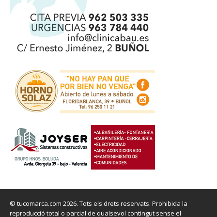
© tucomarca.com 2026. Tots els drets reservats. Prohibida la
reproducció total o parcial de qualsevol contingut sense el