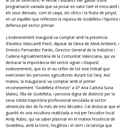
al 28 de setembre, el veïnat i visitants van gaudir d’una
programació variada que va posar en valor tant el moscatell i
els seus derivats, com el caqui, els cítrics i la fruita de pinyol,
en un equilibri que reflecteix la riquesa de Godelleta i l’aposta i
defensa pel sector primari.
L’esdeveniment inaugural va comptar amb la presència
d’Avelino Mascarell Peiró, diputat de l’àrea de Medi Ambient, i
Ernesto Fernandez Pardo, Director General de la Indústria i
Cadena Agroalimentària de la Comunitat Valenciana, qui va
destacar la importància del sector agrari i d’aquest
esdeveniment, que és el viu reflex de tot eixe treball que
exerceixen les persones agricultores durant tot l’any. Així
mateix, la inauguració va comptar amb el primer
reconeixement “Godelleta d’Honor” a Dª Ana Carlota Suria
Mateu, filla de Godelleta, i persona digna de distinció per la
seua sòlida trajectòria professional vinculada al sector
vitivinícola des de fa més de tres dècades. Cal destacar que el
guardó és una escultura realitzada a mà per l’escultor local
Andy Rubio, qui va saber plasmar en el mateix l’essència de
Godelleta, amb la torre, l’església i el raïm i la taronja que