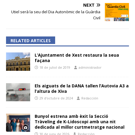
NEXT
Utiel serà la seu del Dia Autonòmic de la Guàrdia
Civil
RELATED ARTICLES
L’Ajuntament de Xest restaura la seua
façana
18 de juliol de 2019
administrador
Els aiguats de la DANA tallen l’Autovia A3 a
l’altura de Xiva
29 d'octubre de 2024
Redacción
Bunyol estrena amb èxit la Secció
Tràveling de K-Lidoscopi amb una nit
dedicada al millor curtmetratge nacional
30 de juny de 2026
Redacción