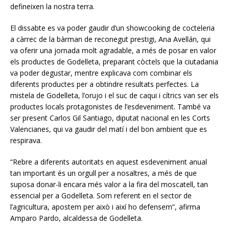
defineixen la nostra terra.
El dissabte es va poder gaudir d’un showcooking de cocteleria
a càrrec de la bàrman de reconegut prestigi, Ana Avellán, qui
va oferir una jornada molt agradable, a més de posar en valor
els productes de Godelleta, preparant còctels que la ciutadania
va poder degustar, mentre explicava com combinar els
diferents productes per a obtindre resultats perfectes. La
mistela de Godelleta, l’orujo i el suc de caqui i cítrics van ser els
productes locals protagonistes de l’esdeveniment. També va
ser present Carlos Gil Santiago, diputat nacional en les Corts
Valencianes, qui va gaudir del matí i del bon ambient que es
respirava.
“Rebre a diferents autoritats en aquest esdeveniment anual
tan important és un orgull per a nosaltres, a més de que
suposa donar-li encara més valor a la fira del moscatell, tan
essencial per a Godelleta. Som referent en el sector de
l’agricultura, apostem per això i així ho defensem”, afirma
Amparo Pardo, alcaldessa de Godelleta.