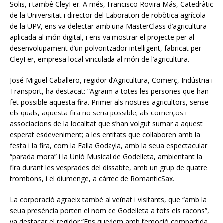
Solis, i també CleyFer. A més, Francisco Rovira Más, Catedràtic
de la Universitat i director del Laboratori de robòtica agrícola
de la UPV, ens va delectar amb una MasterClass d’agricultura
aplicada al món digital, i ens va mostrar el projecte per al
desenvolupament d’un polvoritzador intel·ligent, fabricat per
CleyFer, empresa local vinculada al món de l’agricultura.
José Miguel Caballero, regidor d’Agricultura, Comerç, Indústria i
Transport, ha destacat: “Agraïm a totes les persones que han
fet possible aquesta fira. Primer als nostres agricultors, sense
els quals, aquesta fira no seria possible; als comerços i
associacions de la localitat que s’han volgut sumar a aquest
esperat esdeveniment; a les entitats que col·laboren amb la
festa i la fira, com la Falla Godayla, amb la seua espectacular
“parada mora” i la Unió Musical de Godelleta, ambientant la
fira durant les vesprades del dissabte, amb un grup de quatre
trombons, i el diumenge, a càrrec de RomanticSax.
La corporació agraeix també al veïnat i visitants, que “amb la
seua presència porten el nom de Godelleta a tots els racons”,
va destacar el regidor.“Ens quedem amb l’emoció compartida,