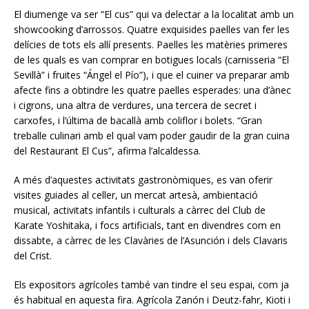
El diumenge va ser “El cus” qui va delectar a la localitat amb un
showcooking d’arrossos. Quatre exquisides paelles van fer les
delícies de tots els allí presents. Paelles les matèries primeres
de les quals es van comprar en botigues locals (carnisseria “El
Sevillà” i fruites “Ángel el Pío”), i que el cuiner va preparar amb
afecte fins a obtindre les quatre paelles esperades: una d’ànec
i cigrons, una altra de verdures, una tercera de secret i
carxofes, i l’última de bacallà amb coliflor i bolets. “Gran
treballe culinari amb el qual vam poder gaudir de la gran cuina
del Restaurant El Cus”, afirma l’alcaldessa.
A més d’aquestes activitats gastronòmiques, es van oferir
visites guiades al celler, un mercat artesà, ambientació
musical, activitats infantils i culturals a càrrec del Club de
Karate Yoshitaka, i focs artificials, tant en divendres com en
dissabte, a càrrec de les Clavàries de l’Asunción i dels Clavaris
del Crist.
Els expositors agrícoles també van tindre el seu espai, com ja
és habitual en aquesta fira. Agrícola Zanón i Deutz-fahr, Kioti i