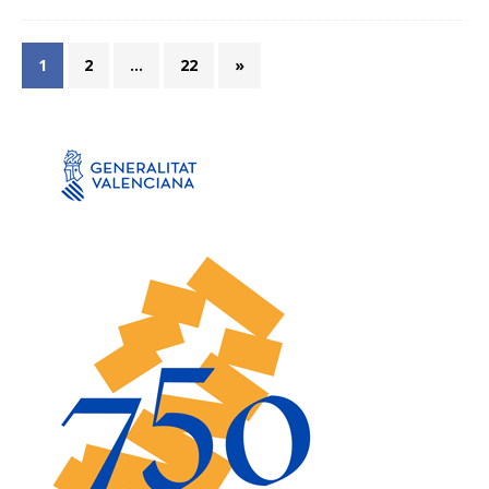
1
2
…
22
»