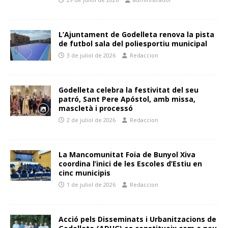
L’Ajuntament de Godelleta renova la pista
de futbol sala del poliesportiu municipal
3 de juliol de 2026
Redaccion
Godelleta celebra la festivitat del seu
patró, Sant Pere Apóstol, amb missa,
mascletà i processó
2 de juliol de 2026
Redaccion
La Mancomunitat Foia de Bunyol Xiva
coordina l’inici de les Escoles d’Estiu en
cinc municipis
1 de juliol de 2026
Redaccion
Acció pels Disseminats i Urbanitzacions de