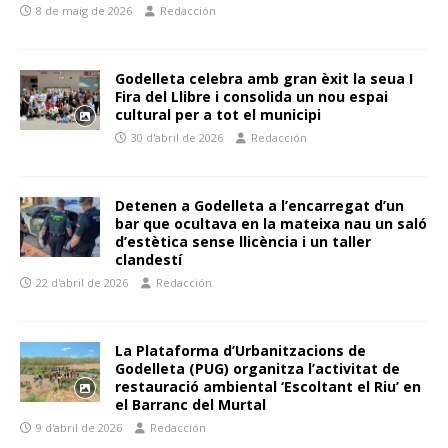
8 de maig de 2026
Redacción
Godelleta celebra amb gran èxit la seua I
Fira del Llibre i consolida un nou espai
cultural per a tot el municipi
30 d'abril de 2026
Redacción
Detenen a Godelleta a l’encarregat d’un
bar que ocultava en la mateixa nau un saló
d’estètica sense llicència i un taller
clandestí
22 d'abril de 2026
Redacción
La Plataforma d’Urbanitzacions de
Godelleta (PUG) organitza l’activitat de
restauració ambiental ‘Escoltant el Riu’ en
el Barranc del Murtal
9 d'abril de 2026
Redacción