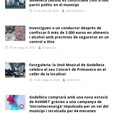
Godelleta (ADUG) es constitueix com a nou
partit polític en el municipi
22 de juny de 2026
administrador
Investiguen a un conductor després de
confiscar-li més de 3.000 euros en aliments
i alcohol amb precintes de seguretat en un
control a Xiva
18 de maig de 2026
Redacción
Fotogaleria: la Unió Musical de Godelleta
celebra el seu Concert de Primavera en el
celler de la localitat
14 de maig de 2026
Redacción
Godelleta comptarà amb una nova estació
de AVAMET gràcies a una campanya de
‘micromecenatge’ impulsada per un veí del
municipi i recolzada per 64 mecenes