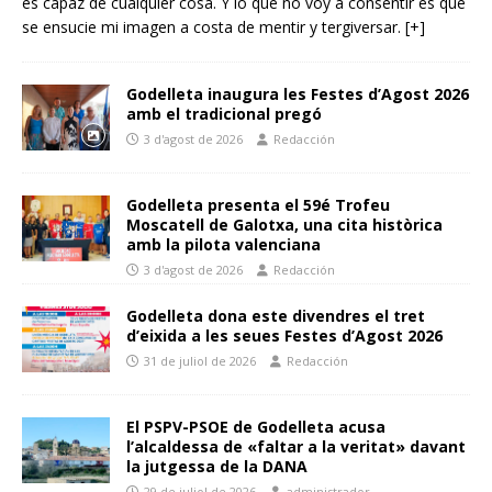
es capaz de cualquier cosa. Y lo que no voy a consentir es que
se ensucie mi imagen a costa de mentir y tergiversar.
[+]
Godelleta inaugura les Festes d’Agost 2026
amb el tradicional pregó
3 d'agost de 2026
Redacción
Godelleta presenta el 59é Trofeu
Moscatell de Galotxa, una cita històrica
amb la pilota valenciana
3 d'agost de 2026
Redacción
Godelleta dona este divendres el tret
d’eixida a les seues Festes d’Agost 2026
31 de juliol de 2026
Redacción
El PSPV-PSOE de Godelleta acusa
l’alcaldessa de «faltar a la veritat» davant
la jutgessa de la DANA
29 de juliol de 2026
administrador