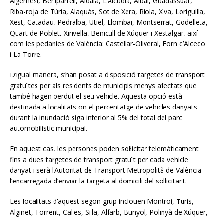
Algemesí, Beniparrell, Aldaia, L’Alcúdia, Albal, Guadassuar,
Riba-roja de Túria, Alaquàs, Sot de Xera, Riola, Xiva, Loriguilla,
Xest, Catadau, Pedralba, Utiel, Llombai, Montserrat, Godelleta,
Quart de Poblet, Xirivella, Benicull de Xúquer i Xestalgar, així
com les pedanies de València: Castellar-Oliveral, Forn d’Alcedo
i La Torre.
D’igual manera, s’han posat a disposició targetes de transport
gratuïtes per als residents de municipis menys afectats que
també hagen perdut el seu vehicle. Aquesta opció està
destinada a localitats on el percentatge de vehicles danyats
durant la inundació siga inferior al 5% del total del parc
automobilístic municipal.
En aquest cas, les persones poden sol·licitar telemàticament
fins a dues targetes de transport gratuït per cada vehicle
danyat i serà l’Autoritat de Transport Metropolità de València
l’encarregada d’enviar la targeta al domicili del sol·licitant.
Les localitats d’aquest segon grup inclouen Montroi, Turís,
Alginet, Torrent, Calles, Silla, Alfarb, Bunyol, Polinyà de Xúquer,