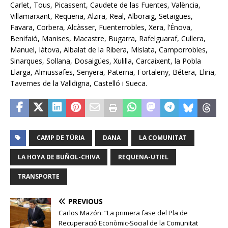
Carlet, Tous, Picassent, Caudete de las Fuentes, València,
Villamarxant, Requena, Alzira, Real, Alboraig, Setaigües,
Favara, Corbera, Alcàsser, Fuenterrobles, Xera, l’Énova,
Benifaió, Manises, Macastre, Bugarra, Rafelguaraf, Cullera,
Manuel, Iàtova, Albalat de la Ribera, Mislata, Camporrobles,
Sinarques, Sollana, Dosaigües, Xulilla, Carcaixent, la Pobla
Llarga, Almussafes, Senyera, Paterna, Fortaleny, Bétera, Lliria,
Tavernes de la Valldigna, Castelló i Sueca.
CAMP DE TÚRIA
DANA
LA COMUNITAT
LA HOYA DE BUÑOL-CHIVA
REQUENA-UTIEL
TRANSPORTE
PREVIOUS
Carlos Mazón: “La primera fase del Pla de
Recuperació Econòmic-Social de la Comunitat