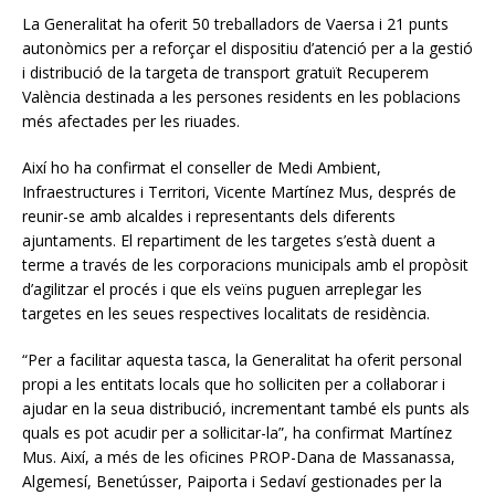
La Generalitat ha oferit 50 treballadors de Vaersa i 21 punts
autonòmics per a reforçar el dispositiu d’atenció per a la gestió
i distribució de la targeta de transport gratuït Recuperem
València destinada a les persones residents en les poblacions
més afectades per les riuades.
Així ho ha confirmat el conseller de Medi Ambient,
Infraestructures i Territori, Vicente Martínez Mus, després de
reunir-se amb alcaldes i representants dels diferents
ajuntaments. El repartiment de les targetes s’està duent a
terme a través de les corporacions municipals amb el propòsit
d’agilitzar el procés i que els veïns puguen arreplegar les
targetes en les seues respectives localitats de residència.
“Per a facilitar aquesta tasca, la Generalitat ha oferit personal
propi a les entitats locals que ho sol·liciten per a col·laborar i
ajudar en la seua distribució, incrementant també els punts als
quals es pot acudir per a sol·licitar-la”, ha confirmat Martínez
Mus. Així, a més de les oficines PROP-Dana de Massanassa,
Algemesí, Benetússer, Paiporta i Sedaví gestionades per la