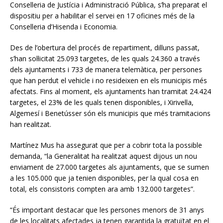
Conselleria de Justícia i Administració Pública, s’ha preparat el
dispositiu per a habilitar el servei en 17 oficines més de la
Conselleria d’Hisenda i Economia.
Des de l’obertura del procés de repartiment, dilluns passat,
s’han sol·licitat 25.093 targetes, de les quals 24.360 a través
dels ajuntaments i 733 de manera telemàtica, per persones
que han perdut el vehicle i no resideixen en els municipis més
afectats. Fins al moment, els ajuntaments han tramitat 24.424
targetes, el 23% de les quals tenen disponibles, i Xirivella,
Algemesí i Benetússer són els municipis que més tramitacions
han realitzat.
Martínez Mus ha assegurat que per a cobrir tota la possible
demanda, “la Generalitat ha realitzat aquest dijous un nou
enviament de 27.000 targetes als ajuntaments, que se sumen
a les 105.000 que ja tenien disponibles, per la qual cosa en
total, els consistoris compten ara amb 132.000 targetes”.
“És important destacar que les persones menors de 31 anys
de les localitats afectades ja tenen garantida la gratuïtat en el