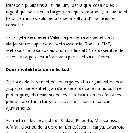
transport públic fins al 31 de juny, per la qual cosa no és
urgent que sol·liciten la targeta en aquest moment, ja que no hi
ha un termini establit per a la seua sol·licitud”, ha incidit el
conseller.
La targeta Recuperem València permetrà als beneficiaris
viatjar sense cap cost en Metrovalencia, Rodalia, EMT,
Metrobús i autobusos autonòmics fins al 31 de desembre de
2025. La targeta estarà activa a partir del 24 de febrer.
Dues modalitats de sol·licitud
El procés de lliurament de les targetes s’ha organitzat en dos
grups, considerant el grau d’afectació de cada municipi. En el
primer grup, els residents de les 31 localitats més afectades
podran sol·licitar la targeta a través dels seus respectius
ajuntaments.
Es tracta de les localitats de Sedaví, Paiporta, Massanassa,
Alfafar, Llocnou de la Corona, Benetússer, Picanya, Catarroja,