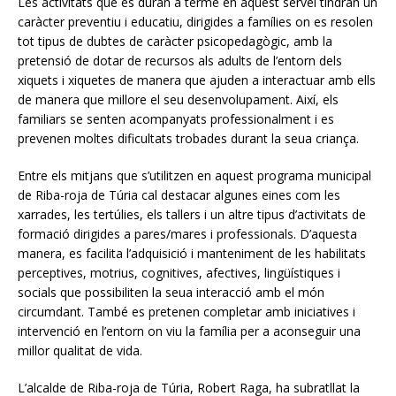
Les activitats que es duran a terme en aquest servei tindran un
caràcter preventiu i educatiu, dirigides a famílies on es resolen
tot tipus de dubtes de caràcter psicopedagògic, amb la
pretensió de dotar de recursos als adults de l’entorn dels
xiquets i xiquetes de manera que ajuden a interactuar amb ells
de manera que millore el seu desenvolupament. Així, els
familiars se senten acompanyats professionalment i es
prevenen moltes dificultats trobades durant la seua criança.
Entre els mitjans que s’utilitzen en aquest programa municipal
de Riba-roja de Túria cal destacar algunes eines com les
xarrades, les tertúlies, els tallers i un altre tipus d’activitats de
formació dirigides a pares/mares i professionals. D’aquesta
manera, es facilita l’adquisició i manteniment de les habilitats
perceptives, motrius, cognitives, afectives, lingüístiques i
socials que possibiliten la seua interacció amb el món
circumdant. També es pretenen completar amb iniciatives i
intervenció en l’entorn on viu la família per a aconseguir una
millor qualitat de vida.
L’alcalde de Riba-roja de Túria, Robert Raga, ha subratllat la