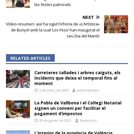
les festes patronals
NEXT
Vídeo-resumen: així ha sigut l’ofrena de «L’Artística»
de Bunyol amb la cual ‘Los Feos’ han inaugurat el
seu Dia del Mantó
RELATED ARTICLES
Carreteres tallades i arbres caiguts, els
incidents que deixa el temporal fins al
moment
5 de març de 2025
administrador
La Pobla de Vallbona i el Col·legi Notarial
signen un conveni per facilitar el
pagament d’impostos
29 de gener de 2021
Redacción
L’interior de la província de València