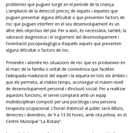
problemes que puguen sorgir en el període de la criança.
L’ampliació de la detecció precoç de xiquets i xiquetes que
puguen presentar alguna dificultat o que presenten factors de
risc que puguen interferir en el seu desenvolupament és un
altre dels objectius del pla. Per a això, és necessària, també, la
valoració diagnòstica i el seguiment del desenvolupament i
l’orientació psicopedagògica d’aquells xiquets que presenten
alguna dificultat o factors de risc.
Previndre i atendre les situacions de risc que es produeixen en
el marc de la família o unitat de convivència que faciliten
l’adequada maduració del xiquet i la xiqueta en tots els àmbits i
que els permeta, al mateix temps, aconseguir el màxim nivell
de desenvolupament personal i d’inclusió social. Per a realitzar
aquestes funcions, el servei comptarà amb un equip
multidisciplinari compost per una psicòloga i una persona
terapeuta ocupacional. L’horari d’atenció al públic serà dilluns,
dimecres i divendres, de 9 a 13.30 hores, amb cita prèvia, en el
Centre Municipal “La Botaia”.