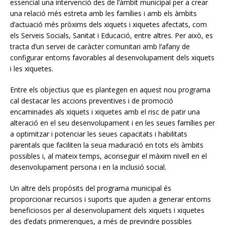
essencial una intervenció des de l’àmbit municipal per a crear
una relació més estreta amb les famílies i amb els àmbits
d’actuació més pròxims dels xiquets i xiquetes afectats, com
els Serveis Socials, Sanitat i Educació, entre altres. Per això, es
tracta d’un servei de caràcter comunitari amb l’afany de
configurar entorns favorables al desenvolupament dels xiquets
i les xiquetes.
Entre els objectius que es plantegen en aquest nou programa
cal destacar les accions preventives i de promoció
encaminades als xiquets i xiquetes amb el risc de patir una
alteració en el seu desenvolupament i en les seues famílies per
a optimitzar i potenciar les seues capacitats i habilitats
parentals que faciliten la seua maduració en tots els àmbits
possibles i, al mateix temps, aconseguir el màxim nivell en el
desenvolupament persona i en la inclusió social.
Un altre dels propòsits del programa municipal és
proporcionar recursos i suports que ajuden a generar entorns
beneficiosos per al desenvolupament dels xiquets i xiquetes
des d’edats primerenques, a més de previndre possibles