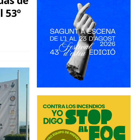
das de
l 53º