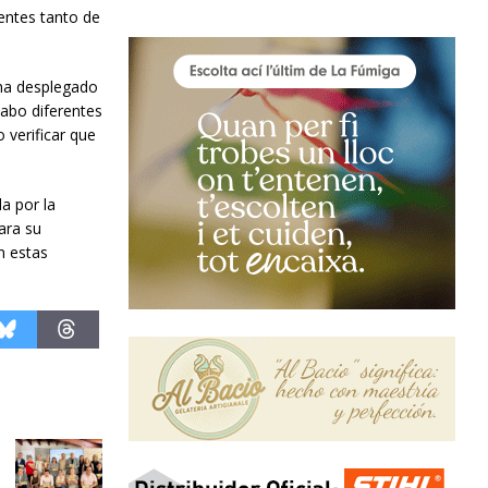
entes tanto de
 ha desplegado
cabo diferentes
 verificar que
a por la
ara su
n estas