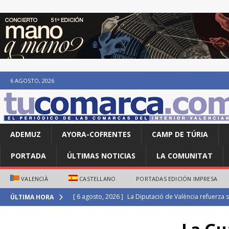
6 AGOSTO, 2026
ADEMUZ
AYORA-COFRENTES
CAMP DE TÚRIA
PORTADA
ÚLTIMAS NOTICIAS
LA COMUNITAT
VALENCIÀ
CASTELLANO
PORTADAS EDICIÓN IMPRESA
[ 6 agosto, 2026 ]
Maite Villanova e Isaac Tarín se imp
ÚLTIMA HORA
ATLETISMO