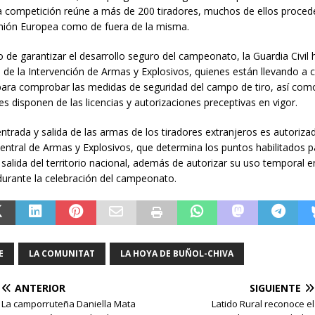
La competición reúne a más de 200 tiradores, muchos de ellos proced
Unión Europea como de fuera de la misma.
o de garantizar el desarrollo seguro del campeonato, la Guardia Civil
s de la Intervención de Armas y Explosivos, quienes están llevando a 
para comprobar las medidas de seguridad del campo de tiro, así como
tes disponen de las licencias y autorizaciones preceptivas en vigor.
ntrada y salida de las armas de los tiradores extranjeros es autorizad
entral de Armas y Explosivos, que determina los puntos habilitados p
 salida del territorio nacional, además de autorizar su uso temporal e
durante la celebración del campeonato.
E
LA COMUNITAT
LA HOYA DE BUÑOL-CHIVA
ANTERIOR
SIGUIENTE
La camporruteña Daniella Mata
Latido Rural reconoce el