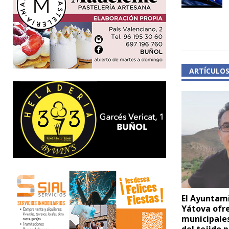
ARTÍCULO
El Ayuntam
Yátova ofr
municipale
del tejido 