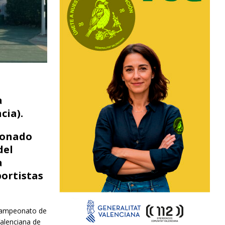
a
cia).
cionado
del
a
portistas
º Campeonato de
Valenciana de