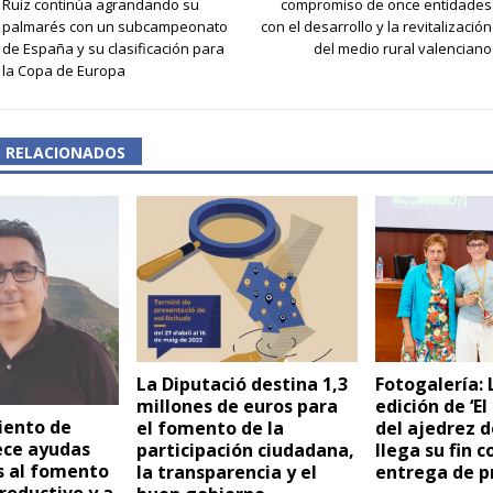
Ruiz continúa agrandando su
compromiso de once entidades
palmarés con un subcampeonato
con el desarrollo y la revitalización
de España y su clasificación para
del medio rural valenciano
la Copa de Europa
S RELACIONADOS
La Diputació destina 1,3
Fotogalería:
millones de euros para
edición de ‘E
iento de
el fomento de la
del ajedrez d
ece ayudas
participación ciudadana,
llega su fin c
s al fomento
la transparencia y el
entrega de p
productivo y a