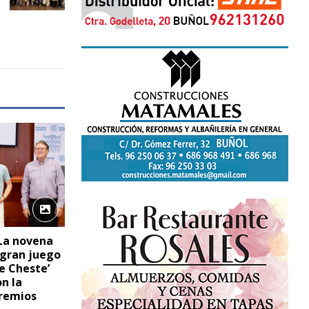
 La novena
l gran juego
e Cheste’
on la
remios