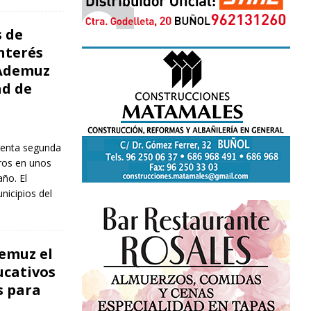
s de
nterés
 Ademuz
ad de
identa segunda
ros en unos
ño. El
nicipios del
emuz el
ucativos
s para