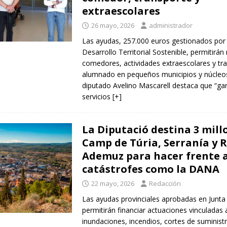
extraescolares
26 mayo, 2026
administrador
Las ayudas, 257.000 euros gestionados por 
Desarrollo Territorial Sostenible, permitirá
comedores, actividades extraescolares y tr
alumnado en pequeños municipios y núcleos 
diputado Avelino Mascarell destaca que “gar
servicios
[+]
La Diputació destina 3 mill
Camp de Túria, Serranía y 
Ademuz para hacer frente 
catástrofes como la DANA
22 mayo, 2026
Redacción
Las ayudas provinciales aprobadas en Junta
permitirán financiar actuaciones vinculadas 
inundaciones, incendios, cortes de suministr