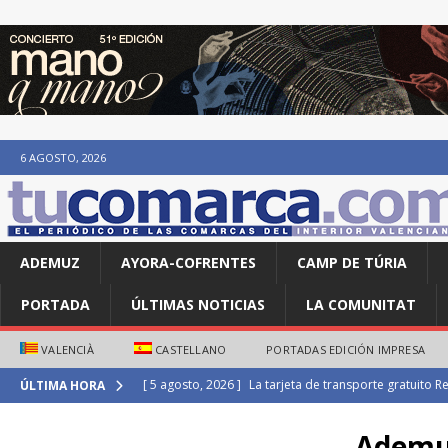
6 AGOSTO, 2026
ADEMUZ
AYORA-COFRENTES
CAMP DE TÚRIA
PORTADA
ÚLTIMAS NOTICIAS
LA COMUNITAT
VALENCIÀ
CASTELLANO
PORTADAS EDICIÓN IMPRESA
[ 5 agosto, 2026 ]
El Consell amplía las ayudas de 50
ÚLTIMA HORA
estudiantes afectados por la DANA
DANA
Adem