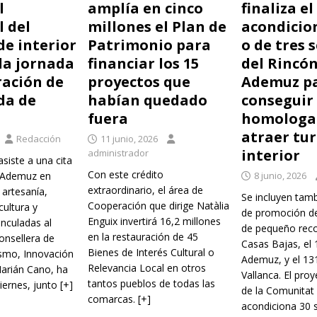
l
amplía en cinco
finaliza el
l del
millones el Plan de
acondicio
de interior
Patrimonio para
o de tres 
la jornada
financiar los 15
del Rincón
ración de
proyectos que
Ademuz p
da de
habían quedado
conseguir
fuera
homologac
atraer tu
Redacción
11 junio, 2026
interior
administrador
asiste a una cita
Con este crédito
e Ademuz en
8 junio, 2026
extraordinario, el área de
 artesanía,
Se incluyen tam
Cooperación que dirige Natàlia
ultura y
de promoción de
Enguix invertirá 16,2 millones
inculadas al
de pequeño reco
en la restauración de 45
consellera de
Casas Bajas, el 
Bienes de Interés Cultural o
ismo, Innovación
Ademuz, y el 13
Relevancia Local en otros
arián Cano, ha
Vallanca. El pro
tantos pueblos de todas las
viernes, junto
[+]
de la Comunitat 
comarcas.
[+]
acondiciona 30