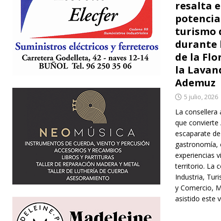
resalta e
potencia
turismo 
durante 
de la Flo
la Lavan
Ademuz
5 julio, 2026
La consellera 
que conviert
escaparate de
gastronomía, c
experiencias v
territorio. La 
Industria, Tur
y Comercio, M
asistido este 