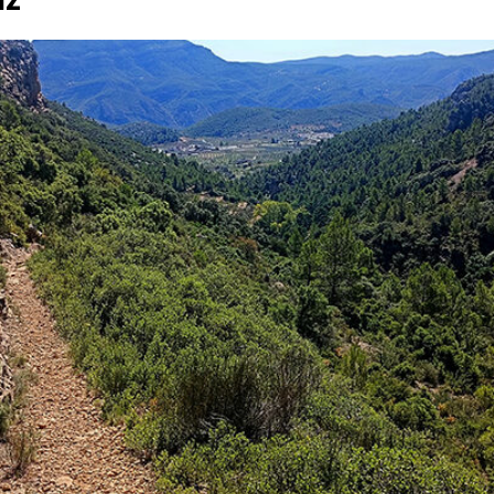
ucción de 21 viviendas protegidas en Bétera dentro del Plan VIVE
trato animal tras abatir a un toro fugado en unos festejos de Gátova
 56,4 millones para la renaturalización y mejora de la resiliencia de las
 Recuperem València para personas afectadas por la DANA supera los 34