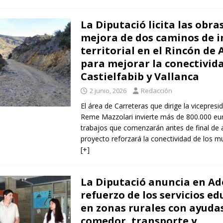
La Diputació licita las obra
mejora de dos caminos de i
territorial en el Rincón de
para mejorar la conectivid
Castielfabib y Vallanca
2 junio, 2026
Redacción
El área de Carreteras que dirige la vicepres
Reme Mazzolari invierte más de 800.000 eu
trabajos que comenzarán antes de final de a
proyecto reforzará la conectividad de los mu
[+]
La Diputació anuncia en Ad
refuerzo de los servicios ed
en zonas rurales con ayuda
comedor, transporte y