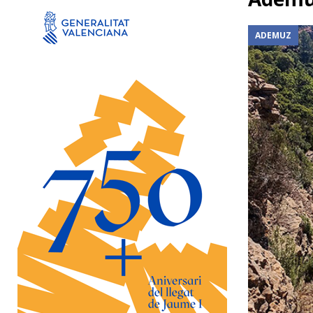
[ 5 agosto, 2026 ]
Susana Camarero anuncia la constr
BÉTERA
ADEMUZ
[ 5 agosto, 2026 ]
Investigadas dos personas por mal
CAMP DE TÚRIA
[ 5 agosto, 2026 ]
El Consell autoriza una inversión de
cuencas afectadas por la DANA
DANA
[ 5 agosto, 2026 ]
La tarjeta de transporte gratuito
millones de desplazamientos
DANA