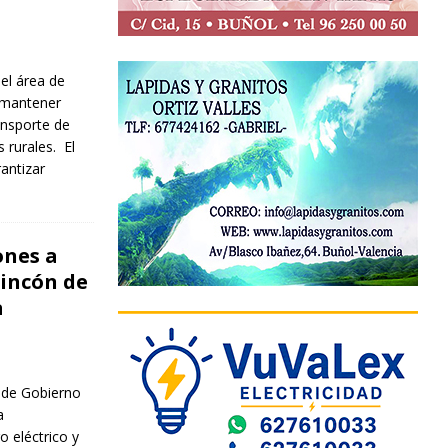
el área de
n mantener
ansporte de
rurales. El
antizar
ones a
Rincón de
a
 de Gobierno
a
o eléctrico y