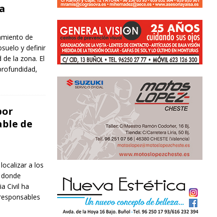
da
tamiento de
suelo y definir
 de la zona. El
profundidad,
por
able de
localizar a los
, donde
a Civil ha
responsables