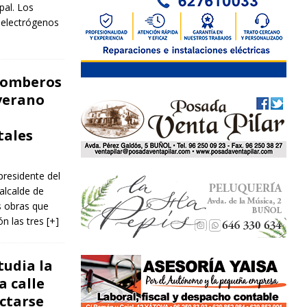
pal. Los
 electrógenos
 Bomberos
verano
tales
presidente del
 alcalde de
s obras que
ón las tres
[+]
tudia la
a calle
ctarse