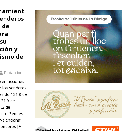
namient
senderos
 de
ara
 su
ión y
rismo de
Redacción
bién acciones
 los senderos
rrido 131.8 de
131.9 de
1.2 de
yecto ‘Sendes
Valenciana’
 senderos
[+]