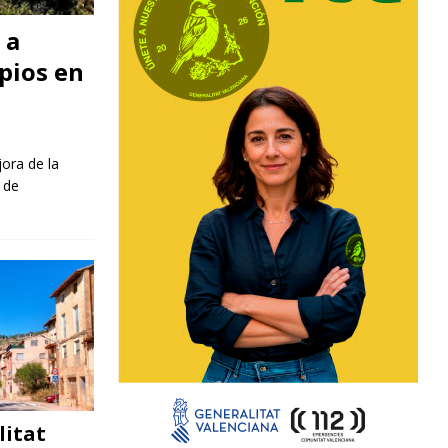
 a
pios en
jora de la
 de
litat