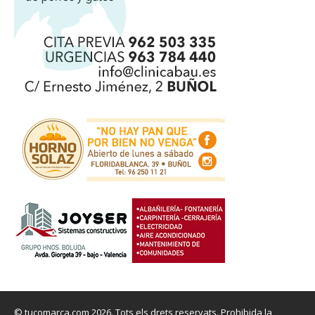
© tucomarca.com 2026. Tots els drets reservats. Prohibida la