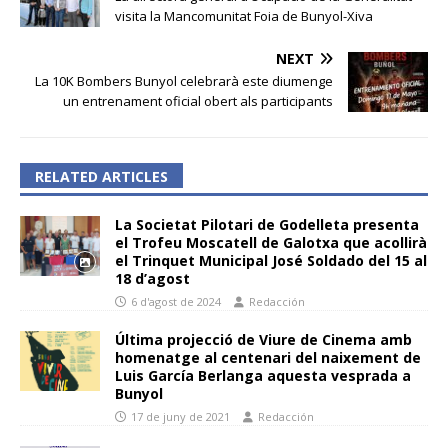
visita la Mancomunitat Foia de Bunyol-Xiva
NEXT
La 10K Bombers Bunyol celebrarà este diumenge
un entrenament oficial obert als participants
RELATED ARTICLES
La Societat Pilotari de Godelleta presenta
el Trofeu Moscatell de Galotxa que acollirà
el Trinquet Municipal José Soldado del 15 al
18 d’agost
6 d'agost de 2024
Redacción
Última projecció de Viure de Cinema amb
homenatge al centenari del naixement de
Luis García Berlanga aquesta vesprada a
Bunyol
17 de juny de 2021
Redacción