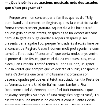
— ¿Quals són les actuacions musicals més destacades
que s’han programat?
— Perquè tenim un concert per a famílies que es diu “Billy,
bum, band”, i el concert de Regirar, que es fa el mateix dia de
forma completament gratuïta. Aqueix dia a les huit estarà
aquest grup de rock infantil, després es fa un xicotet descans
perquè la gent es puga quedar a sopar i després ja ser
presents per a agafar lloc, perquè l’entrada és d’accés lliure per
al concert de Regirar. A això li donem molt protagonisme com
també a l’orquestra “Panorama”, que porta molts anys venint
el primer dia de festes, que és el dia 23 en aquest cas, en la
plaça Juan Grandía. També tenim a Carlos Nuñez, un gaiter
que la veritat que sempre que ve delecta al públic; i després la
resta d’activitats que tenen moltíssima importància són
desenvolupades pel que és el teixit associatiu, tant la Festa de
La Verema, com la Unió de Raïms, com també la Fira
Requenense del Vi, Ferevin; i també el Ral·li Humorístic que
enguany compleix 50 anys i té una magnífica organització,. En
ells treballen una multitud de col·lectius com la Santa Cecilia,