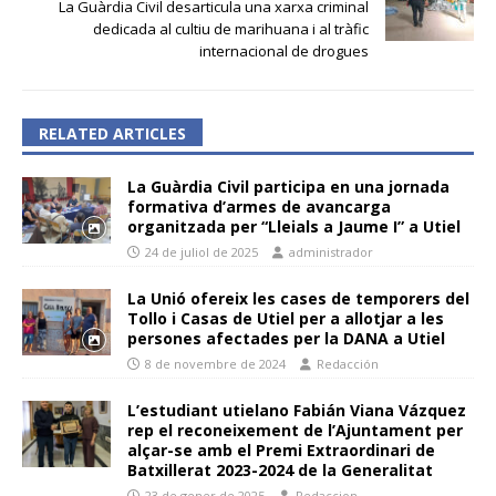
La Guàrdia Civil desarticula una xarxa criminal
dedicada al cultiu de marihuana i al tràfic
internacional de drogues
RELATED ARTICLES
La Guàrdia Civil participa en una jornada
formativa d’armes de avancarga
organitzada per “Lleials a Jaume I” a Utiel
24 de juliol de 2025
administrador
La Unió ofereix les cases de temporers del
Tollo i Casas de Utiel per a allotjar a les
persones afectades per la DANA a Utiel
8 de novembre de 2024
Redacción
L’estudiant utielano Fabián Viana Vázquez
rep el reconeixement de l’Ajuntament per
alçar-se amb el Premi Extraordinari de
Batxillerat 2023-2024 de la Generalitat
23 de gener de 2025
Redaccion