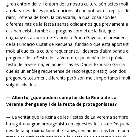
giren entorn del vi i entorn de la nostra cultura són actes molt
arrelats: des de les proclamacions al que pot ser el trepitjat de
raïm, l’ofrena de flors, la cavalcada, la qual cosa són les
diferents nits de la festa i sense oblidar-nos que prèviament a
ells han existit també els pregons com el de la fira, que
enguany és a càrrec de Francisco Prada Gayoso, el president
de la Fundació Ciutat de Requena, fundació que està aportant
molt al que és la cultura requenense. I després d’altra banda el
pregoner de la Festa de La Verema, que depén de la pròpia
festa de la verema, en aquest cas és Daniel Expósito García
que és un enòleg requenense de reconegut prestigi. Són dos
pregoners totalment diferents però són molt importants i molt
volguts els dos.
— Alberto, ¿què podem comptar de la Reina de La
Verema d’enguany i de la resta de protagonistes?
— La veritat que la Reina de les Festes de La Verema sempre
ha sigut una gran protagonista en aquestes festes de Requena
des de fa aproximadament 75 anys; i en aquest cas tenim una