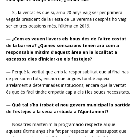
–– Sí, la veritat és que sí, amb 20 anys vaig ser per primera
vegada president de la Festa de La Verema i després ho vaig
ser en tres ocasions més, l’última en 2019.
— ¿Com es veuen llavors els bous des de l’altre costat
de la barrera? ¿Quines sensacions tenen ara com a
responsable màxim d’aquest àrea en la localitat a
escassos dies d’iniciar-se els festejos?
— Perquè la veritat que amb la responsabilitat que al final has
de pensar en tots, encara que tingues també aqueix
arrelament a determinades institucions; encara que la veritat
és que és fàcil tindre empatia cap a ells i les seues necessitats.
— Què tal s’ha trobat el nou govern municipal la partida
de festejos a la seua arribada a l’Ajuntament?
— Nosaltres mantenim la programació respecte al que
aquests últims anys s’ha fet per respectar un pressupost que