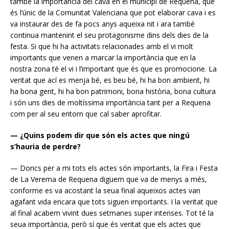
també la importància del cava en el municipi de Requena, que
és l’únic de la Comunitat Valenciana que pot elaborar cava i es
va instaurar des de fa pocs anys aqueixa nit i ara també
continua mantenint el seu protagonisme dins dels dies de la
festa. Si que hi ha activitats relacionades amb el vi molt
importants que venen a marcar la importància que en la
nostra zona té el vi i l’important que és que es promocione. La
veritat que ací es menja bé, es beu bé, hi ha bon ambient, hi
ha bona gent, hi ha bon patrimoni, bona història, bona cultura
i són uns dies de moltíssima importància tant per a Requena
com per al seu entorn que cal saber aprofitar.
— ¿Quins podem dir que són els actes que ningú
s’hauria de perdre?
— Doncs per a mi tots els actes són importants, la Fira i Festa
de La Verema de Requena diguem que va de menys a més,
conforme es va acostant la seua final aqueixos actes van
agafant vida encara que tots siguen importants. I la veritat que
al final acabem vivint dues setmanes super intenses. Tot té la
seua importància, però sí que és veritat que els actes que