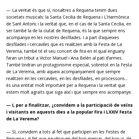
— La veritat és que sí, nosaltres a Requena tenim dues
societats musicals: la Santa Cecilia de Requena i L’Harmònica
de Sant Antoni; i la veritat que, en el cas de la Santa Cecilia, en
ser també la de la ciutat de Requena, és la que sempre ens
acompanya en les nostres desfilades. I a part d’aqueixes
desfilades i cercaviles que es realitzen amb la Festa de La
Verema, també té el seu concert de fira en el qual enguany
faran un tribut a Victor Manuel i Ana Belén al pati d’armes.
També tindran un protagonisme especial, sobretot en la Festa
de La Verema, amb aqueix acompanyament que sempre
realitzen en les cercaviles, en les desfilades, en processons…
és una entitat molt important per a Requena i la veritat que
estem molt agraïts que siga així i que sempre ens acompanye.
— I, per a finalitzar, ¿convidem a la participació de veïns
i visitants en aquests dies a la popular Fira i LXXIV Festa
de La Verema?
— Sí, convidem a tots al fet que participen en les Festes de
Requena i al fet que gaudisquen del bon menjar, del bon vi, de