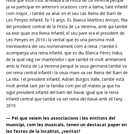
reina que està molt arrelada a la Festa de La Verema perquè
ja va participar en anteriors ocasions com a dama, tant infantil
com major, i també va anar en el seu cas Reina del Barri de
Les Penyes Infantil, fa 13 anys. És Blanca Martínez Arroyo, filla
del president central de la Festa de La Verema, amb qui també
va eixir quan era Reina Infantil; el seu pare era el president de
Les Penyes en 2010 i la veritat que és una persona molt
mereixedora del seu nomenament com a reina. I també li
acompanya una reina infantil, que es diu Blanca Pérez Haba,
de la qual vaig ser mantenidor i que també té molt arrelament
amb la Festa de La Verema perquè la seua germana també va
ser reina central infantil i la seua mare va ser Reina del Barri de
La Vila. I el president infantil, Adrián Burgos Valle, també està
molt arrelat tant per la família com per ell mateix ja que ha
sigut president infantil del barri del Raval; igual que la reina
infantil central que també va ser reina del Raval amb ell l’any
2019.
— Pel que veiem les associacions i les entitats del
municipi, com les musicals, tenen un destacat paper en
les festes de la localitat, ¿veritat?