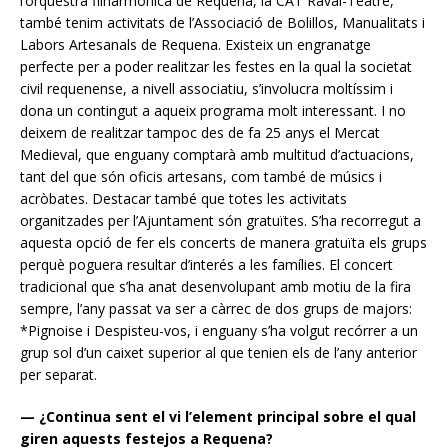
l’orquestra filharmònica de Requena, la CAT Raval-Teatre,
també tenim activitats de l’Associació de Bolillos, Manualitats i
Labors Artesanals de Requena. Existeix un engranatge
perfecte per a poder realitzar les festes en la qual la societat
civil requenense, a nivell associatiu, s’involucra moltíssim i
dona un contingut a aqueix programa molt interessant. I no
deixem de realitzar tampoc des de fa 25 anys el Mercat
Medieval, que enguany comptarà amb multitud d’actuacions,
tant del que són oficis artesans, com també de músics i
acròbates. Destacar també que totes les activitats
organitzades per l’Ajuntament són gratuïtes. S’ha recorregut a
aquesta opció de fer els concerts de manera gratuïta els grups
perquè poguera resultar d’interés a les famílies. El concert
tradicional que s’ha anat desenvolupant amb motiu de la fira
sempre, l’any passat va ser a càrrec de dos grups de majors:
*Pignoise i Despisteu-vos, i enguany s’ha volgut recórrer a un
grup sol d’un caixet superior al que tenien els de l’any anterior
per separat.
— ¿Continua sent el vi l’element principal sobre el qual
giren aquests festejos a Requena?