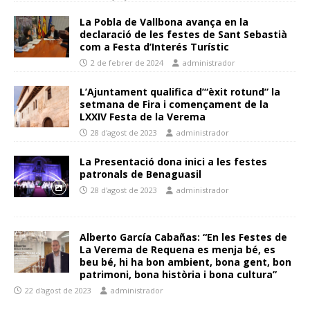
La Pobla de Vallbona avança en la
declaració de les festes de Sant Sebastià
com a Festa d’Interés Turístic
2 de febrer de 2024
administrador
L’Ajuntament qualifica d’“èxit rotund” la
setmana de Fira i començament de la
LXXIV Festa de la Verema
28 d'agost de 2023
administrador
La Presentació dona inici a les festes
patronals de Benaguasil
28 d'agost de 2023
administrador
Alberto García Cabañas: “En les Festes de
La Verema de Requena es menja bé, es
beu bé, hi ha bon ambient, bona gent, bon
patrimoni, bona història i bona cultura”
22 d'agost de 2023
administrador