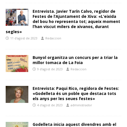
Entrevista. Javier Tarín Calvo, regidor de
Festes de l’Ajuntament de Xiva: «L’eixida
del bou ho representa tot; aqueix moment
l’han viscut milers de xivanos, durant
segles»
11 d'agost de 2023
Redaccion
Bunyol organitza un concurs per a triar la
millor tomaca de La Foia
9 d'agost de 2023
Redaccion
Entrevista: Paqui Rico, regidora de Festes:
«Godelleta és un poble que destaca tots
els anys per les seues festes»
4 d'agost de 2023
administrador
Godelleta inicia aquest divendres amb el