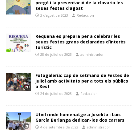
pregó i la presentació de la clavaria les
seues festes d’agost
3 d'agost de 2023
Redaccion
Requena es prepara per a celebrar les
seues festes grans declarades d’interés
turístic
28 de juliol de 2023
administrador
Fotogalería: cap de setmana de Festes de
juliol amb activitats per a tots els públics
a Xest
24 de juliol de 2023
Redaccion
Utiel rinde homenatge a Joselito i Luis
García Berlanga dedican-los dos carrers
4 de setembre de 2022
administrador