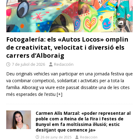
Fotogalería: els «Autos Locos» omplin
de creativitat, velocitat i diversió els
carrers d’Alboraig
7 de juliol de 2026
Redacción
Deu originals vehicles van participar en una jornada festiva que
va combinar competició, solidaritat i activitats per a tota la
família. Alboraig va viure este passat dissabte una de les cites
més esperades de l’estiu
[+]
Carmen Alís Marzal: «poder representar al
poble com a Reina de la Fira i Festes de
Bunyol em fa moltíssima il·lusió; estic
desitjant que comence ja»
26 de juny de 2025
Redacción