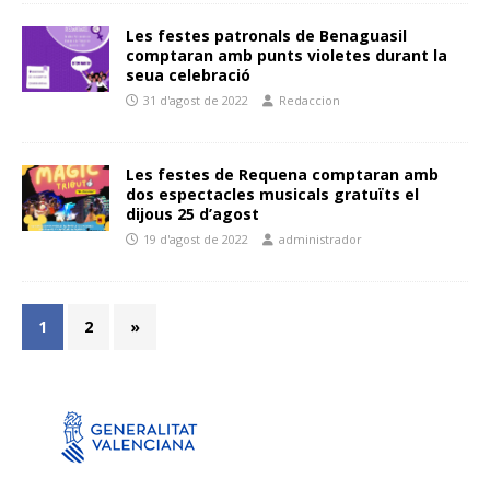
Les festes patronals de Benaguasil
comptaran amb punts violetes durant la
seua celebració
31 d'agost de 2022
Redaccion
Les festes de Requena comptaran amb
dos espectacles musicals gratuïts el
dijous 25 d’agost
19 d'agost de 2022
administrador
1
2
»