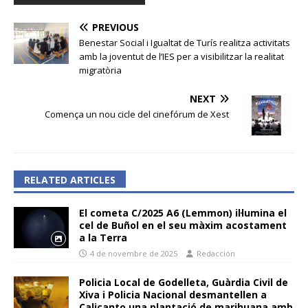
PREVIOUS
Benestar Social i Igualtat de Turís realitza activitats
amb la joventut de l’IES per a visibilitzar la realitat
migratòria
NEXT
Comença un nou cicle del cinefórum de Xest
RELATED ARTICLES
El cometa C/2025 A6 (Lemmon) il·lumina el
cel de Buñol en el seu màxim acostament
a la Terra
4 de novembre de 2025
Redacción
Policia Local de Godelleta, Guàrdia Civil de
Xiva i Policia Nacional desmantellen a
Calicanto una plantació de marihuana amb