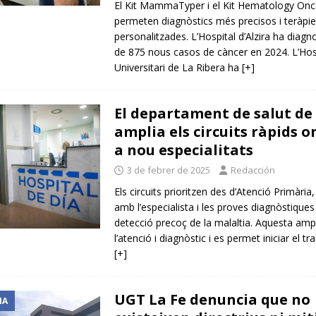
El Kit MammaTyper i el Kit Hematology On
permeten diagnòstics més precisos i teràpi
personalitzades. L’Hospital d’Alzira ha diagno
de 875 nous casos de càncer en 2024. L’Hos
Universitari de La Ribera ha
[+]
El departament de salut de
amplia els circuits ràpids o
a nou especialitats
3 de febrer de 2025
Redacción
Els circuits prioritzen des d’Atenció Primària,
amb l’especialista i les proves diagnòstiques
detecció precoç de la malaltia. Aquesta ampli
l’atenció i diagnòstic i es permet iniciar el t
[+]
UGT La Fe denuncia que no
IA