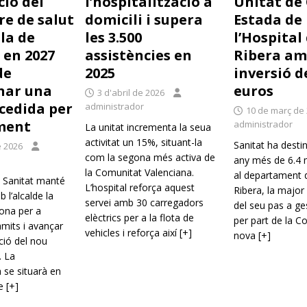
ció del
l’hospitalització a
Unitat de
re de salut
domicili i supera
Estada de
la de
les 3.500
l’Hospital
 en 2027
assistències en
Ribera am
de
2025
inversió d
nar una
euros
3 d'abril de 2026
 cedida per
administrador
10 de març de
ment
administrador
La unitat incrementa la seua
activitat un 15%, situant-la
Sanitat ha destin
e 2026
com la segona més activa de
any més de 6.4 m
la Comunitat Valenciana.
al departament d
e Sanitat manté
L’hospital reforça aquest
Ribera, la major
 l’alcalde la
servei amb 30 carregadors
del seu pas a ge
ona per a
elèctrics per a la flota de
per part de la Co
àmits i avançar
vehicles i reforça així
[+]
nova
[+]
ció del nou
. La
a se situarà en
de
[+]