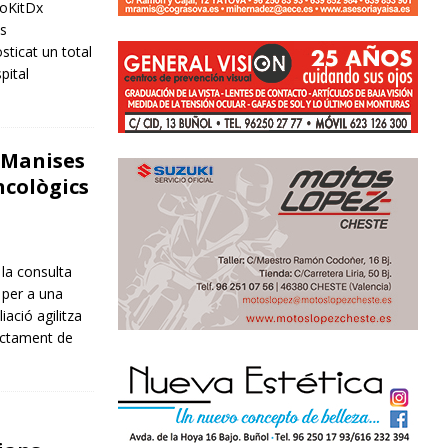
coKitDx
es
sticat un total
pital
 Manises
ncològics
 la consulta
 per a una
ació agilitza
ractament de