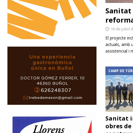
Sanitat 
reforma
16 de juliol 
El projecte inc
actuals, amb u
assistencial i
CAMP DE TÚR
Sanitat i
obres de