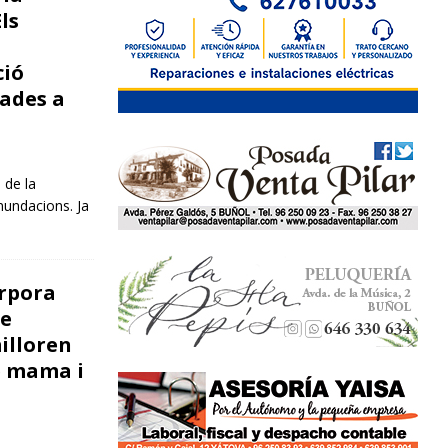
ls
ció
rades a
 de la
nundacions. Ja
orpora
de
illoren
e mama i