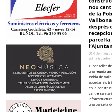
construc
nou cent
de la Pob
Vallbona
després 
recepcio
parcel·la
l’Ajunta
6 de maig d
administrador
El conseller d
una reunió amb
Pobla de Vallb
abordar els tr
en la construc
centre sanitari
infraestructur
una parcel·la 