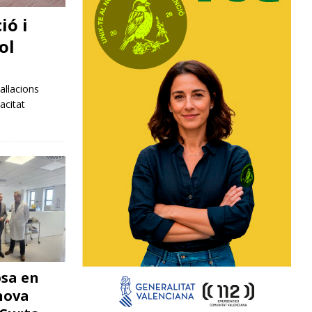
ió i
ol
al·lacions
acitat
osa en
nova