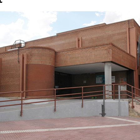
ivendres un tren turístic per a acostar veïns i visitants als seus principals
pera de los tres centavos’ amb Coque Malla com a protagonista
,5 milions d’euros per a impulsar la internacionalització de 137
A
a el seu lideratge en la investigació arqueològica amb una intensa