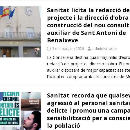
Sanitat licita la redacció de
projecte i la direcció d’obra
construcció del nou consult
auxiliar de Sant Antoni de
Benaixeve
3 de març de 2026
administrador
La Conselleria destina quasi mig milió d’euro
redacció del projecte i direcció d’obra. El no
auxiliar disposarà de major capacitat assist
l’actual en comptar amb set consultes de M
Sanitat recorda que qualse
agressió al personal sanitar
delicte i promou una camp
sensibilització per a consci
la població