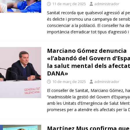
11 de març de 2025
administrador
Sanitat recorda que qualsevol agressió al pe
és delicte i promou una campanya de sensibi
conscienciar a la població. El conseller ha de
importància d’erradicar tot tipus d’agressió i
Marciano Gómez denuncia
«l’abandó del Govern d’Es
la salut mental dels afectat
DANA»
10 de març de 2025
administrador
El conseller de Sanitat, Marciano Gómez, ha 
“inadmissible la gestió del Govern d’Espanya
amb les Unitats d’Emergència de Salut Men
promeses per a atendre els afectats per l
Martínez Mus confirma que