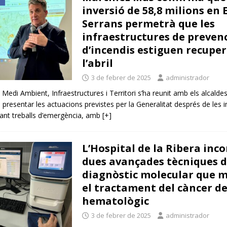
inversió de 58,8 milions en E
Serrans permetrà que les
infraestructures de preven
d’incendis estiguen recupe
l’abril
3 de febrer de 2025
administrador
 Medi Ambient, Infraestructures i Territori s’ha reunit amb els alcaldes
presentar les actuacions previstes per la Generalitat després de les i
tant treballs d’emergència, amb
[+]
L’Hospital de la Ribera inc
dues avançades tècniques 
diagnòstic molecular que m
el tractament del càncer d
hematològic
3 de febrer de 2025
administrador