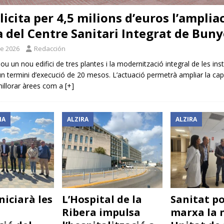
licita per 4,5 milions d’euros l’ampliac
 del Centre Sanitari Integrat de Buny
de 2026
Redacción
lou un nou edifici de tres plantes i la modernització integral de les inst
n termini d’execució de 20 mesos. L’actuació permetrà ampliar la cap
 millorar àrees com a
[+]
IA
ALZIRA
ALZIRA
niciarà les
L’Hospital de la
Sanitat p
Ribera impulsa
marxa la 