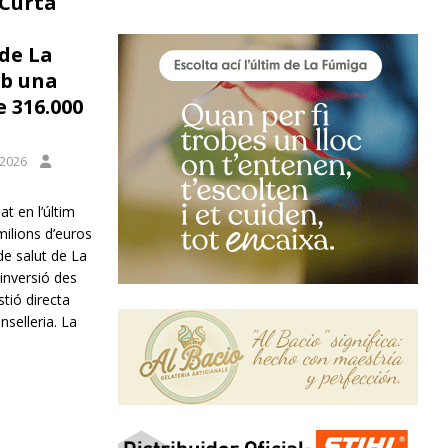
 Curta
 de La
b una
e 316.000
 2026
at en l’últim
ilions d’euros
e salut de La
 inversió des
stió directa
nselleria. La