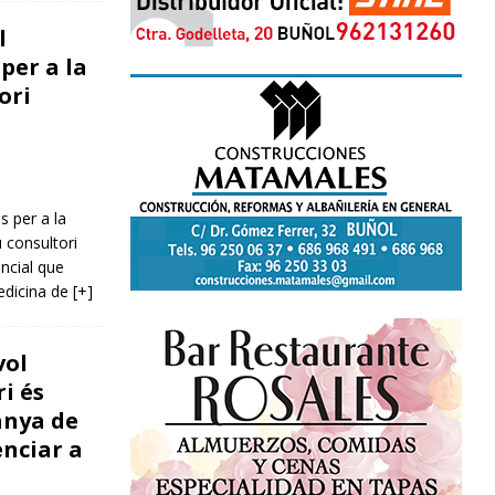
l
 per a la
ori
s per a la
u consultori
encial que
edicina de
[+]
vol
i és
anya de
enciar a