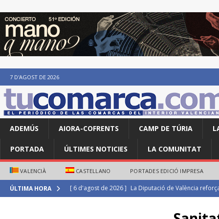
7 D'AGOST DE 2026
ADEMÚS
AIORA-COFRENTS
CAMP DE TÚRIA
L
PORTADA
ÚLTIMES NOTICIES
LA COMUNITAT
VALENCIÀ
CASTELLANO
PORTADES EDICIÓ IMPRESA
[ 6 d'agost de 2026 ]
Maite Villanova i Isaac Tarín s’i
ÚLTIMA HORA
ATLETISME
Sanita