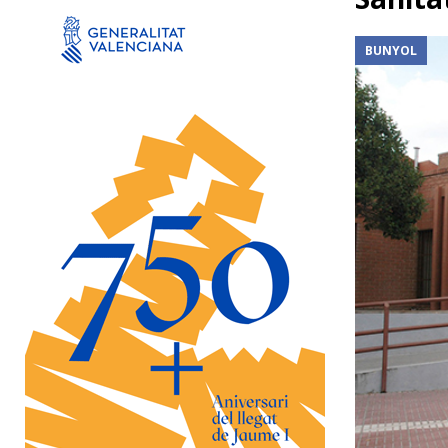
[ 6 d'agost de 2026 ]
Cortes de Pallás estrena aquest d
atractius
AGENDA
BUNYOL
[ 6 d'agost de 2026 ]
Sagunt a Escena recupera ‘La ó
AGENDA
[ 6 d'agost de 2026 ]
La Generalitat concedix més de 5
empreses valencianes afectades per la DANA
DAN
[ 6 d'agost de 2026 ]
La Diputació de València reforç
campanya d’excavacions en 2026
FINESTRA