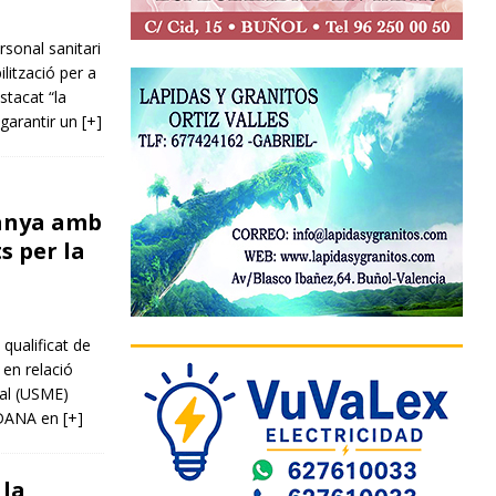
rsonal sanitari
lització per a
stacat “la
 garantir un
[+]
panya amb
s per la
qualificat de
 en relació
tal (USME)
a DANA en
[+]
 la