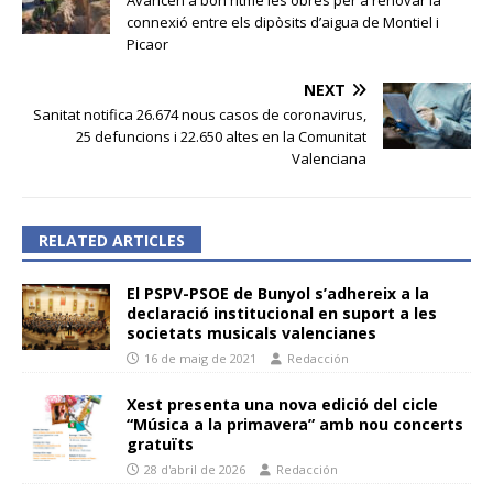
connexió entre els dipòsits d’aigua de Montiel i
Picaor
NEXT
Sanitat notifica 26.674 nous casos de coronavirus,
25 defuncions i 22.650 altes en la Comunitat
Valenciana
RELATED ARTICLES
El PSPV-PSOE de Bunyol s’adhereix a la
declaració institucional en suport a les
societats musicals valencianes
16 de maig de 2021
Redacción
Xest presenta una nova edició del cicle
“Música a la primavera” amb nou concerts
gratuïts
28 d'abril de 2026
Redacción