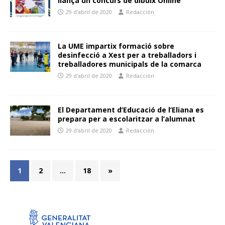
llança un concurs de dibuix Online
29 d'abril de 2020
Redacción
La UME impartix formació sobre
desinfecció a Xest per a treballadors i
treballadores municipals de la comarca
29 d'abril de 2020
Redacción
El Departament d’Educació de l’Eliana es
prepara per a escolaritzar a l’alumnat
29 d'abril de 2020
Redacción
1
2
…
18
»