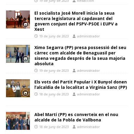
19 de juny de 2023
Redacción
El socialista José Morell inicia la seua
tercera legislatura al capdavant del
govern conjunt del PSPV-PSOE i EUPV a
Xest
19 de juny de 2023
administrador
Ximo Segarra (PP) presa possessió del seu
càrrec com alcalde de Benaguasil per
sisena vegada després de la seua majoria
absoluta
19 de juny de 2023
administrador
Els vots del Partit Popular i X Bunyol donen
l’alcaldia de la localitat a Virginia Sanz (PP)
18 de juny de 2023
administrador
Abel Martí (PP) es converteix en el nou
alcalde de la Pobla de Vallbona
18 de juny de 2023
administrador