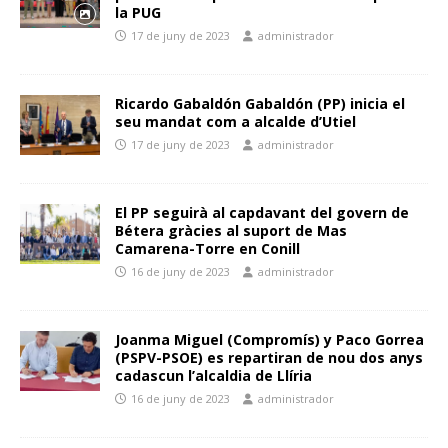
la PUG
17 de juny de 2023
administrador
Ricardo Gabaldón Gabaldón (PP) inicia el
seu mandat com a alcalde d’Utiel
17 de juny de 2023
administrador
El PP seguirà al capdavant del govern de
Bétera gràcies al suport de Mas
Camarena-Torre en Conill
16 de juny de 2023
administrador
Joanma Miguel (Compromís) y Paco Gorrea
(PSPV-PSOE) es repartiran de nou dos anys
cadascun l’alcaldia de Llíria
16 de juny de 2023
administrador