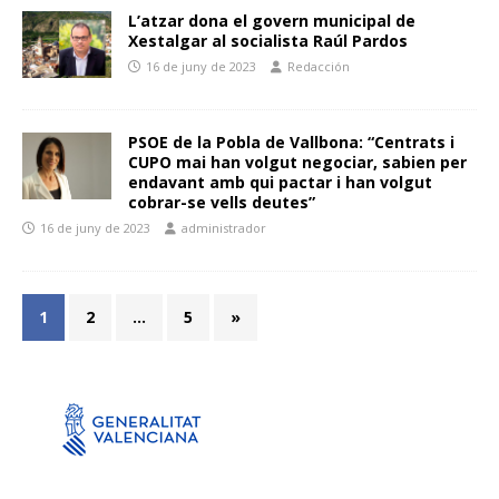
L’atzar dona el govern municipal de
Xestalgar al socialista Raúl Pardos
16 de juny de 2023
Redacción
PSOE de la Pobla de Vallbona: “Centrats i
CUPO mai han volgut negociar, sabien per
endavant amb qui pactar i han volgut
cobrar-se vells deutes”
16 de juny de 2023
administrador
1
2
…
5
»