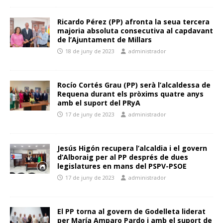
Ricardo Pérez (PP) afronta la seua tercera
majoria absoluta consecutiva al capdavant
de l’Ajuntament de Millars
18 de juny de 2023
administrador
Rocío Cortés Grau (PP) serà l’alcaldessa de
Requena durant els pròxims quatre anys
amb el suport del PRyA
17 de juny de 2023
administrador
Jesús Higón recupera l’alcaldia i el govern
d’Alboraig per al PP després de dues
legislatures en mans del PSPV-PSOE
17 de juny de 2023
administrador
El PP torna al govern de Godelleta liderat
per María Amparo Pardo i amb el suport de